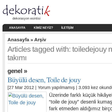
dekorasyon esintisi
ANASAYFA
KIMIZ NEYIZ?
İLETIŞIM
Anasayfa
» Arşiv
Articles tagged with: toiledejouy
takımı
»
genel
Büyülü desen, Toile de jouy
[27 Mar 2012 |
Yorum yapılmamış
| 3.093 kez okund
Üzerinde farklı küçük hikâyel
“toile de jouy” desenli kumaş
fark etmeden aldığımız birç