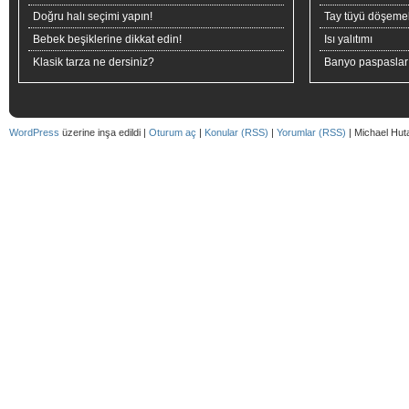
Doğru halı seçimi yapın!
Tay tüyü döşeme
Bebek beşiklerine dikkat edin!
Isı yalıtımı
Klasik tarza ne dersiniz?
Banyo paspaslar
WordPress
üzerine inşa edildi |
Oturum aç
|
Konular (RSS)
|
Yorumlar (RSS)
| Michael Hut