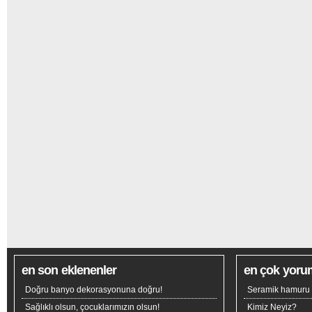
en son eklenenler
en çok yoru
Doğru banyo dekorasyonuna doğru!
Seramik hamuru n
Sağlıklı olsun, çocuklarımızın olsun!
Kimiz Neyiz?