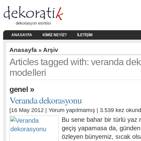
dekorasyon esintisi
ANASAYFA
KIMIZ NEYIZ?
İLETIŞIM
Anasayfa
» Arşiv
Articles tagged with: veranda de
modelleri
»
genel
Veranda dekorasyonu
[16 May 2012 |
Yorum yapılmamış
| 3.539 kez okund
Bu sene bahar bir türlü yaz
geçiş yapamasa da, günden
özleyen bünyemiz, sıcak olsa