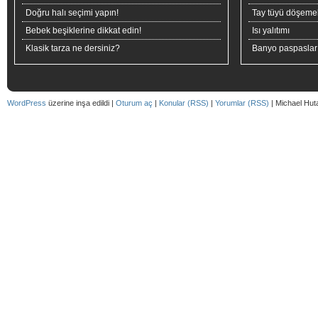
Doğru halı seçimi yapın!
Tay tüyü döşeme
Bebek beşiklerine dikkat edin!
Isı yalıtımı
Klasik tarza ne dersiniz?
Banyo paspaslar
WordPress
üzerine inşa edildi |
Oturum aç
|
Konular (RSS)
|
Yorumlar (RSS)
| Michael Hut