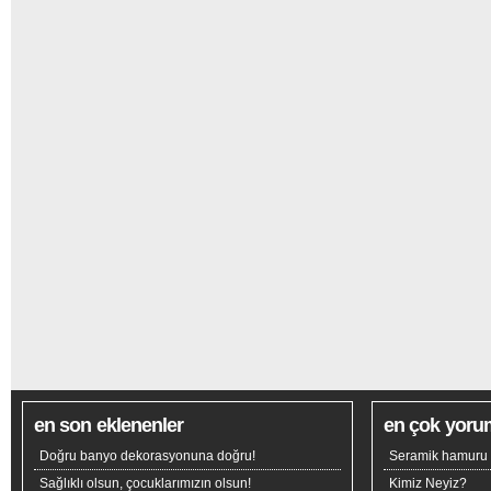
en son eklenenler
en çok yoru
Doğru banyo dekorasyonuna doğru!
Seramik hamuru n
Sağlıklı olsun, çocuklarımızın olsun!
Kimiz Neyiz?