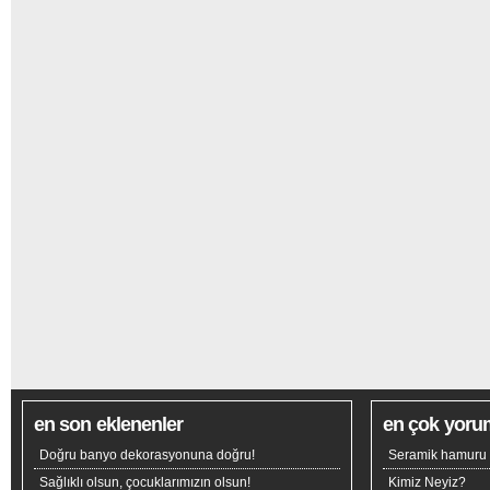
en son eklenenler
en çok yoru
Doğru banyo dekorasyonuna doğru!
Seramik hamuru n
Sağlıklı olsun, çocuklarımızın olsun!
Kimiz Neyiz?