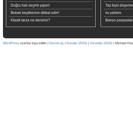
Doğru halı seçimi yapın!
Tay tüyü döşeme
Bebek beşiklerine dikkat edin!
Isı yalıtımı
Klasik tarza ne dersiniz?
Banyo paspaslar
WordPress
üzerine inşa edildi |
Oturum aç
|
Konular (RSS)
|
Yorumlar (RSS)
| Michael Hut