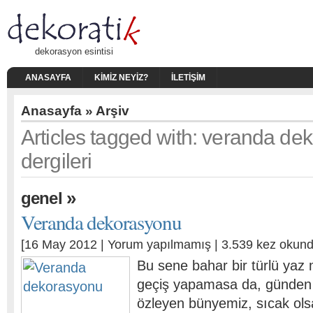
dekorasyon esintisi
ANASAYFA
KIMIZ NEYIZ?
İLETIŞIM
Anasayfa
» Arşiv
Articles tagged with: veranda de
dergileri
»
genel
Veranda dekorasyonu
[16 May 2012 |
Yorum yapılmamış
| 3.539 kez okund
Bu sene bahar bir türlü yaz
geçiş yapamasa da, günden
özleyen bünyemiz, sıcak olsa