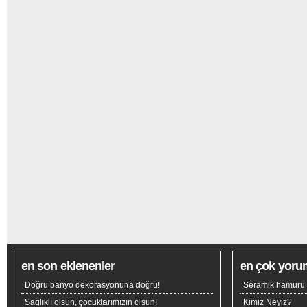
en son eklenenler
en çok yoru
Doğru banyo dekorasyonuna doğru!
Seramik hamuru n
Sağlıklı olsun, çocuklarımızın olsun!
Kimiz Neyiz?