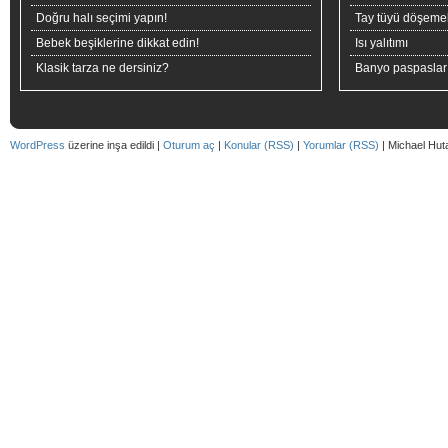
Doğru halı seçimi yapın!
Tay tüyü döşeme
Bebek beşiklerine dikkat edin!
Isı yalıtımı
Klasik tarza ne dersiniz?
Banyo paspaslar
WordPress
üzerine inşa edildi |
Oturum aç
|
Konular (RSS)
|
Yorumlar (RSS)
| Michael Hut