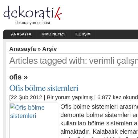
dekorasyon esintisi
ANASAYFA
KIMIZ NEYIZ?
İLETIŞIM
Anasayfa
» Arşiv
Articles tagged with: verimli çalı
»
ofis
Ofis bölme sistemleri
[22 Şub 2012 |
Bir yorum yapılmış
| 6.877 kez okund
Ofis bölme sistemleri arası
demonte bölme sistemleri en
kullanılan bölme sistemleri 
almaktadır. Kalabalık elema