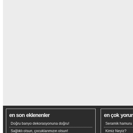
en son eklenenler
en çok yoru
Doğru banyo dekorasyonuna doğru!
Seramik hamuru n
Sağlıklı olsun, çocuklarımızın olsun!
Kimiz Neyiz?