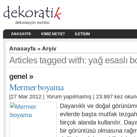
dekorasyon esintisi
ANASAYFA
KIMIZ NEYIZ?
İLETIŞIM
Anasayfa
» Arşiv
Articles tagged with: yağ esaslı 
»
genel
Mermer boyama
[27 Mar 2012 |
Yorum yapılmamış
| 23.897 kez okun
Dayanıklı ve doğal görünüm
evlerde başta mutfak tezga
birçok alanda kullanılır. Daya
bir görüntüsü olmasına rağm