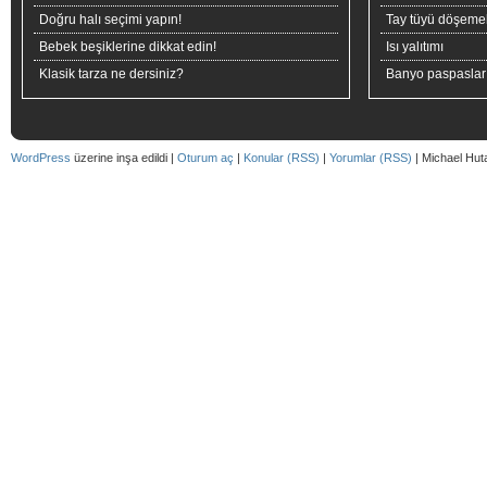
Doğru halı seçimi yapın!
Tay tüyü döşeme
Bebek beşiklerine dikkat edin!
Isı yalıtımı
Klasik tarza ne dersiniz?
Banyo paspaslar
WordPress
üzerine inşa edildi |
Oturum aç
|
Konular (RSS)
|
Yorumlar (RSS)
| Michael Hut