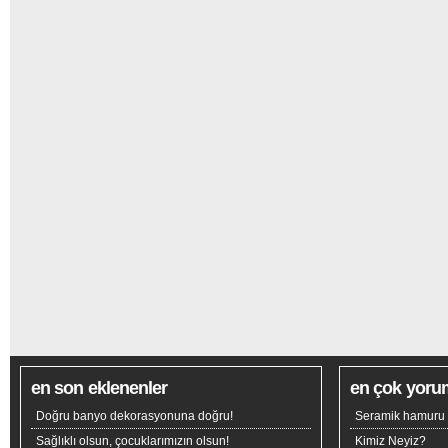
en son eklenenler
en çok yoru
Doğru banyo dekorasyonuna doğru!
Seramik hamuru n
Sağlıklı olsun, çocuklarımızın olsun!
Kimiz Neyiz?