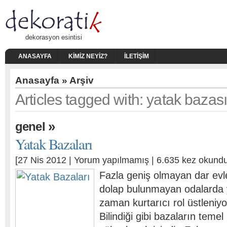
dekorasyon esintisi
ANASAYFA
KIMIZ NEYIZ?
İLETIŞIM
Anasayfa
» Arşiv
Articles tagged with: yatak bazası
»
genel
Yatak Bazaları
[27 Nis 2012 |
Yorum yapılmamış
| 6.635 kez okundu
Fazla geniş olmayan dar evle
dolap bulunmayan odalarda 
zaman kurtarıcı rol üstleniyo
Bilindiği gibi bazaların temel