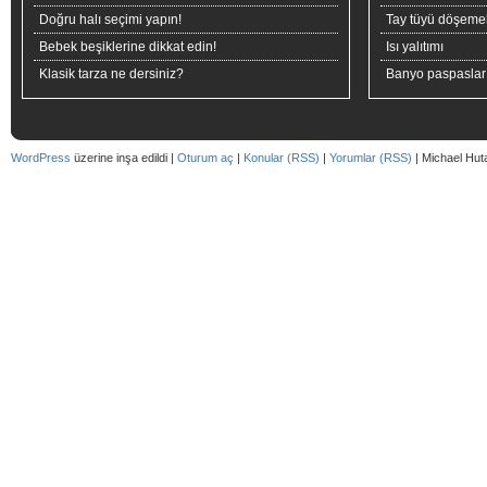
Doğru halı seçimi yapın!
Tay tüyü döşeme
Bebek beşiklerine dikkat edin!
Isı yalıtımı
Klasik tarza ne dersiniz?
Banyo paspaslar
WordPress
üzerine inşa edildi |
Oturum aç
|
Konular (RSS)
|
Yorumlar (RSS)
| Michael Hut