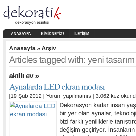
dekorasyon esintisi
ANASAYFA
KIMIZ NEYIZ?
İLETIŞIM
Anasayfa
» Arşiv
Articles tagged with: yeni tasarı
»
akıllı ev
Aynalarda LED ekran modası
[19 Şub 2012 |
Yorum yapılmamış
| 3.062 kez okund
Dekorasyon kadar insan ya
bir yer olan aynalar, teknolo
bizi farklı yeniliklerle tanış
değişim geçiriyor. İnsanların