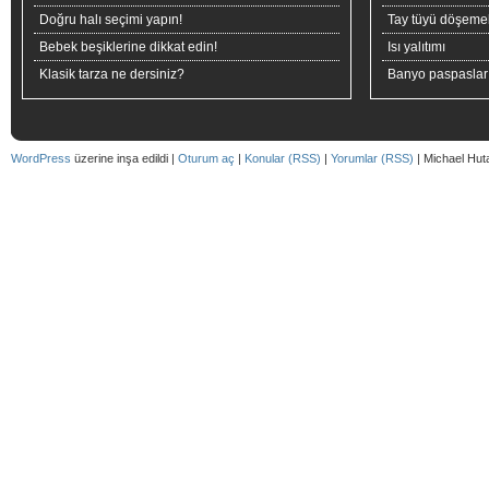
Doğru halı seçimi yapın!
Tay tüyü döşeme
Bebek beşiklerine dikkat edin!
Isı yalıtımı
Klasik tarza ne dersiniz?
Banyo paspaslar
WordPress
üzerine inşa edildi |
Oturum aç
|
Konular (RSS)
|
Yorumlar (RSS)
| Michael Hut