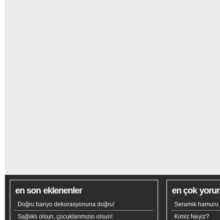
en son eklenenler
en çok yoru
Doğru banyo dekorasyonuna doğru!
Seramik hamuru n
Sağlıklı olsun, çocuklarımızın olsun!
Kimiz Neyiz?