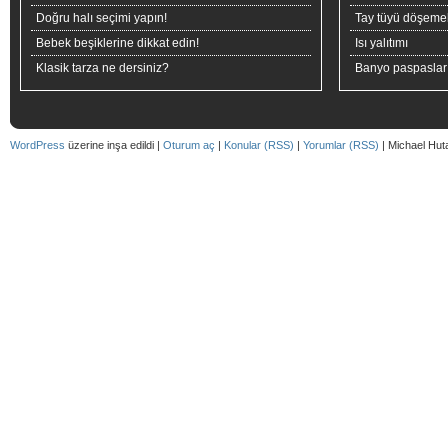
Doğru halı seçimi yapın!
Tay tüyü döşeme
Bebek beşiklerine dikkat edin!
Isı yalıtımı
Klasik tarza ne dersiniz?
Banyo paspaslar
WordPress
üzerine inşa edildi |
Oturum aç
|
Konular (RSS)
|
Yorumlar (RSS)
| Michael Hut