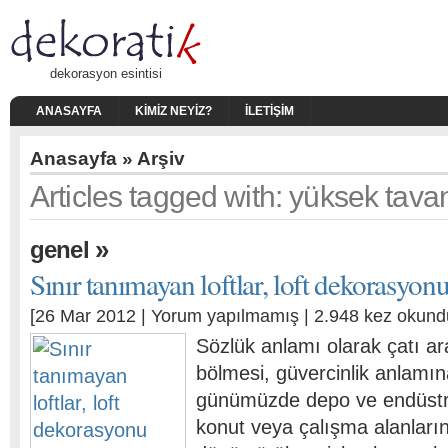
dekorasyon esintisi
ANASAYFA
KIMIZ NEYIZ?
İLETIŞIM
Anasayfa
» Arşiv
Articles tagged with: yüksek tava
»
genel
Sınır tanımayan loftlar, loft dekorasyon
[26 Mar 2012 |
Yorum yapılmamış
| 2.948 kez okund
Sözlük anlamı olarak çatı ar
bölmesi, güvercinlik anlamına
günümüzde depo ve endüstr
konut veya çalışma alanları