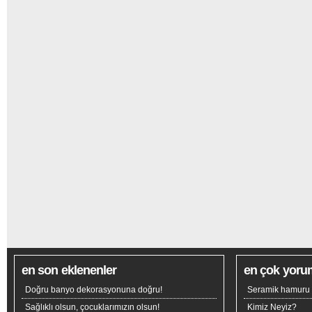
en son eklenenler
en çok yoru
Doğru banyo dekorasyonuna doğru!
Seramik hamuru n
Sağlıklı olsun, çocuklarımızın olsun!
Kimiz Neyiz?