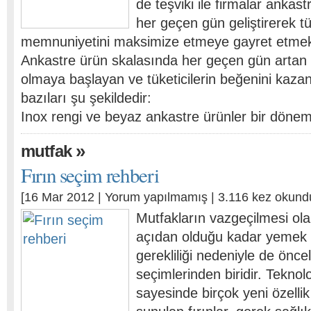
de teşviki ile firmalar ankastr
her geçen gün geliştirerek tü
memnuniyetini maksimize etmeye gayret etmekt
Ankastre ürün skalasında her geçen gün artan 
olmaya başlayan ve tüketicilerin beğenini kaza
bazıları şu şekildedir:
Inox rengi ve beyaz ankastre ürünler bir dön
»
mutfak
Fırın seçim rehberi
[16 Mar 2012 |
Yorum yapılmamış
| 3.116 kez okund
Mutfakların vazgeçilmesi olan
açıdan olduğu kadar yemek p
gerekliliği nedeniyle de önce
seçimlerinden biridir. Teknolo
sayesinde birçok yeni özellik