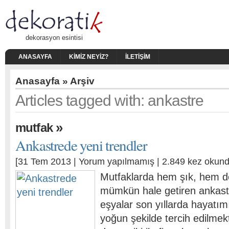
dekorasyon esintisi
ANASAYFA
KIMIZ NEYIZ?
İLETIŞIM
Anasayfa
» Arşiv
Articles tagged with: ankastre
»
mutfak
Ankastrede yeni trendler
[31 Tem 2013 |
Yorum yapılmamış
| 2.849 kez okund
Mutfaklarda hem şık, hem de
mümkün hale getiren ankastr
eşyalar son yıllarda hayatım
yoğun şekilde tercih edilmekte