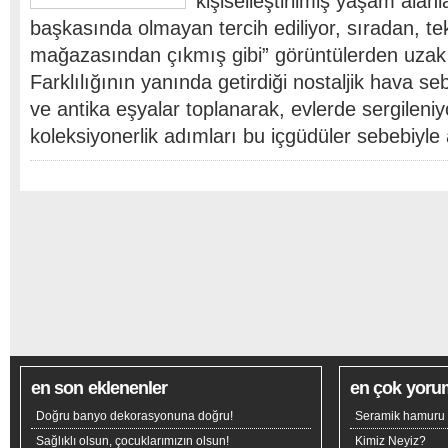
kişiselleştirilmiş yaşam alanl
başkasında olmayan tercih ediliyor, sıradan, te
mağazasından çıkmış gibi” görüntülerden uzak 
Farklılığının yanında getirdiği nostaljik hava se
ve antika eşyalar toplanarak, evlerde sergileniy
koleksiyonerlik adımları bu içgüdüler sebebiyl
en son eklenenler
en çok yoru
Doğru banyo dekorasyonuna doğru!
Seramik hamuru n
Sağlıklı olsun, çocuklarımızın olsun!
Kimiz Neyiz?