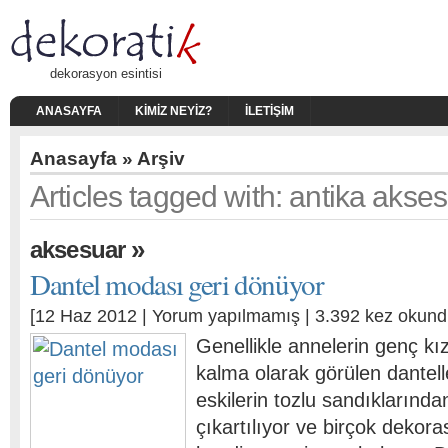
dekorasyon esintisi
ANASAYFA
KIMIZ NEYIZ?
İLETIŞIM
Anasayfa
» Arşiv
Articles tagged with: antika akse
»
aksesuar
Dantel modası geri dönüyor
[12 Haz 2012 |
Yorum yapılmamış
| 3.392 kez okund
Genellikle annelerin genç k
kalma olarak görülen dantell
eskilerin tozlu sandıklarınd
çıkartılıyor ve birçok dekor