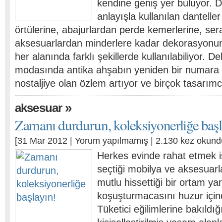
kendine geniş yer buluyor. 
anlayışla kullanılan dantell
örtülerine, abajurlardan perde kemerlerine, se
aksesuarlardan minderlere kadar dekorasyon
her alanında farklı şekillerde kullanılabiliyor. 
modasında antika ahşabın yeniden bir numara o
nostaljiye olan özlem artıyor ve birçok tasarı
»
aksesuar
Zamanı durdurun, koleksiyonerliğe başl
[31 Mar 2012 |
Yorum yapılmamış
| 2.130 kez okund
Herkes evinde rahat etmek i
seçtiği mobilya ve aksesuarl
mutlu hissettiği bir ortam y
koşuşturmacasını huzur için
Tüketici eğilimlerine bakıldığ