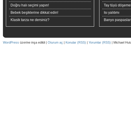
Doğru halı seçimi yapın!
Tay tüyü döşeme
Bebek beşiklerine dikkat edin!
Isı yalıtımı
Klasik tarza ne dersiniz?
Banyo paspaslar
WordPress
üzerine inşa edildi |
Oturum aç
|
Konular (RSS)
|
Yorumlar (RSS)
| Michael Hut