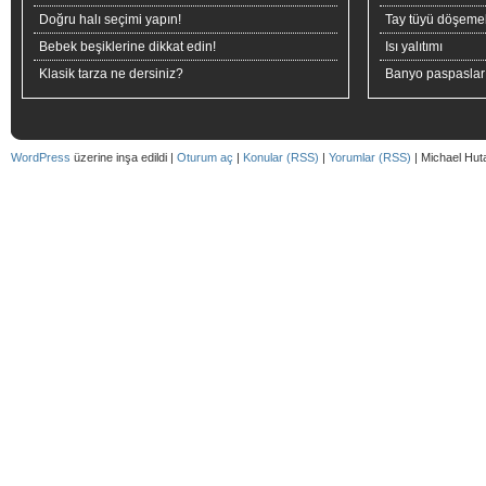
Doğru halı seçimi yapın!
Tay tüyü döşeme
Bebek beşiklerine dikkat edin!
Isı yalıtımı
Klasik tarza ne dersiniz?
Banyo paspaslar
WordPress
üzerine inşa edildi |
Oturum aç
|
Konular (RSS)
|
Yorumlar (RSS)
| Michael Hut