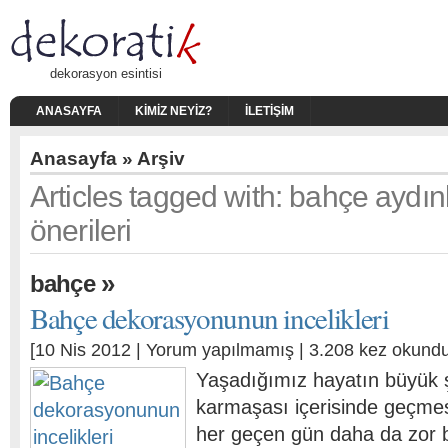
dekorasyon esintisi
ANASAYFA
KIMIZ NEYIZ?
İLETIŞIM
Anasayfa
» Arşiv
Articles tagged with: bahçe aydı
önerileri
»
bahçe
Bahçe dekorasyonunun incelikleri
[10 Nis 2012 |
Yorum yapılmamış
| 3.208 kez okundu
Yaşadığımız hayatın büyük ş
karmaşası içerisinde geçmes
her geçen gün daha da zor b