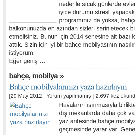
nedenle sıcak günlerde evle
iyice durumu stresli yapacak. 
programınız da yoksa, bahç
balkonunuzda en azından sizleri serinletecek bi
etmelisiniz. Bunun için 2014 senesine ait bazı 
attık. Sizin için iyi bir bahçe mobilyasının nası
istiyorum.
Eğer geniş …
,
»
bahçe
mobilya
Bahçe mobilyalarınızı yaza hazırlayın
[29 May 2012 |
Yorum yapılmamış
| 2.697 kez okund
Havaların ısınmasıyla birlik
dış mekanlarda daha çok vaki
yaz arifesinde bahçe mobilya
geçmesinde yarar var. Genell