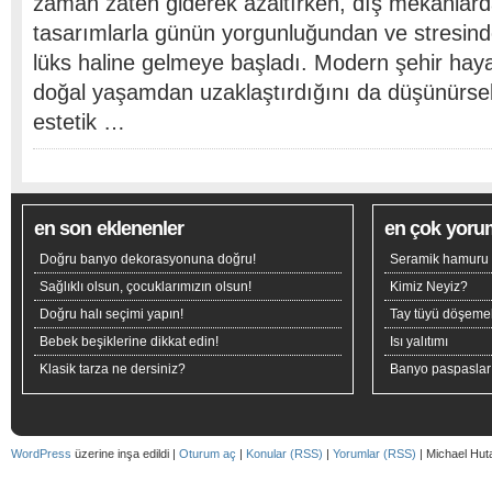
zaman zaten giderek azaltırken, dış mekanlard
tasarımlarla günün yorgunluğundan ve stresind
lüks haline gelmeye başladı. Modern şehir hayat
doğal yaşamdan uzaklaştırdığını da düşünürse
estetik …
en son eklenenler
en çok yoru
Doğru banyo dekorasyonuna doğru!
Seramik hamuru n
Sağlıklı olsun, çocuklarımızın olsun!
Kimiz Neyiz?
Doğru halı seçimi yapın!
Tay tüyü döşeme
Bebek beşiklerine dikkat edin!
Isı yalıtımı
Klasik tarza ne dersiniz?
Banyo paspaslar
WordPress
üzerine inşa edildi |
Oturum aç
|
Konular (RSS)
|
Yorumlar (RSS)
| Michael Hut