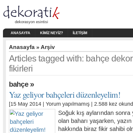
dekorasyon esintisi
ANASAYFA
KIMIZ NEYIZ?
İLETIŞIM
Anasayfa
» Arşiv
Articles tagged with: bahçe dek
fikirleri
»
bahçe
Yaz geliyor bahçeleri düzenleyelim!
[15 May 2014 |
Yorum yapılmamış
| 2.588 kez okund
Soğuk kış aylarından sonra 
olan baharı yaşarken, yazın 
hakkında biraz fikir sahibi 