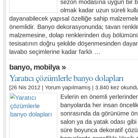
sezon modasına uygun bir 
olmak kadar uzun süreli kul
dayanabilecek yapısal özelliğe sahip malzemele
önemlidir. Banyo dekorasyonunda; tavan renkl
malzemesine, dolap renklerinden duş bölümünü
tesisatının doğru şekilde döşenmesinden dayanı
lavabo seçimlerine kadar farklı …
,
»
banyo
mobilya
Yaratıcı çözümlerle banyo dolapları
[26 Nis 2012 |
Yorum yapılmamış
| 3.840 kez okundu
Evlerin en önemli yerlerinden
banyolarda her insan öncelik
sonrasında da görünüme öne
salon ya da yatak odası gibi 
süre boyunca dekoratif çözü