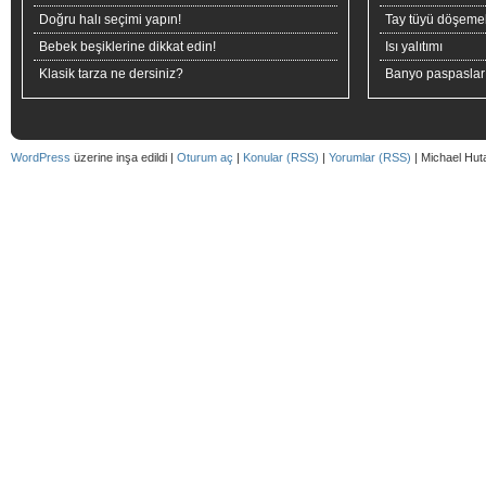
Doğru halı seçimi yapın!
Tay tüyü döşeme
Bebek beşiklerine dikkat edin!
Isı yalıtımı
Klasik tarza ne dersiniz?
Banyo paspaslar
WordPress
üzerine inşa edildi |
Oturum aç
|
Konular (RSS)
|
Yorumlar (RSS)
| Michael Hut