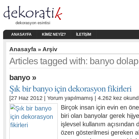
dekorasyon esintisi
ANASAYFA
KIMIZ NEYIZ?
İLETIŞIM
Anasayfa
» Arşiv
Articles tagged with: banyo dolap
»
banyo
Şık bir banyo için dekorasyon fikirleri
[27 Haz 2012 |
Yorum yapılmamış
| 4.262 kez okund
Birçok insan için evin en ön
biri olan banyolar gerek hij
işlevsel kullanım açısından
özen gösterilmesi gereken al