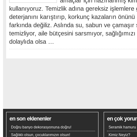
amaçlar için hazırlanmış kim
kullanıyoruz. Temizlik adına gereksiz işlemlere g
deterjanını karıştırıp, korkunç kazaların önünü
farkında değiliz. Aslında su, sabun ve çamaşır 
temizliyor, aile bütçesini sarsmıyor, sağlığımızı
dolaylıda olsa …
en son eklenenler
en çok yoru
Doğru banyo dekorasyonuna doğru!
Seramik hamuru n
Sağlıklı olsun, çocuklarımızın olsun!
Kimiz Neyiz?