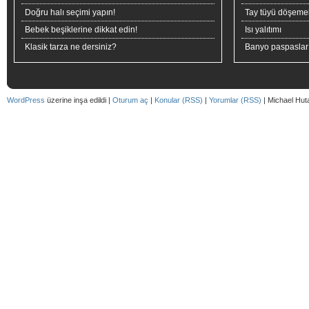
Doğru halı seçimi yapın!
Tay tüyü döşeme
Bebek beşiklerine dikkat edin!
Isı yalıtımı
Klasik tarza ne dersiniz?
Banyo paspaslar
WordPress
üzerine inşa edildi |
Oturum aç
|
Konular (RSS)
|
Yorumlar (RSS)
| Michael Hut