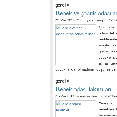
»
genel
Bebek ve çocuk odası ar
[21 May 2012 |
Yorum yapılmamış
| 3.751 k
Çoğu aile 
odası deko
renklerind
araştırması
göz açıp k
çocuklara 
alması gere
büyük farklar olmadığını düşünse de
»
genel
Bebek odası takımları
[15 Mar 2012 |
Yorum yapılmamış
| 4.769 k
Yeni yıla h
bebekleri d
tasarımlarl