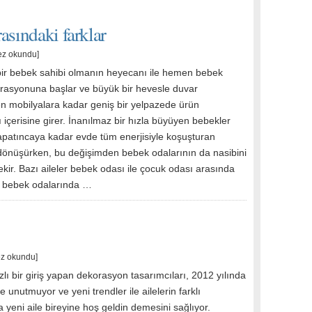
asındaki farklar
ez okundu]
bir bebek sahibi olmanın heyecanı ile hemen bebek
rasyonuna başlar ve büyük bir hevesle duvar
en mobilyalara kadar geniş bir yelpazede ürün
 içerisine girer. İnanılmaz bir hızla büyüyen bebekler
apatıncaya kadar evde tüm enerjisiyle koşuşturan
dönüşürken, bu değişimden bebek odalarının da nasibini
kir. Bazı aileler bebek odası ile çocuk odası arasında
, bebek odalarında …
ez okundu]
ızlı bir giriş yapan dekorasyon tasarımcıları, 2012 yılında
e unutmuyor ve yeni trendler ile ailelerin farklı
a yeni aile bireyine hoş geldin demesini sağlıyor.