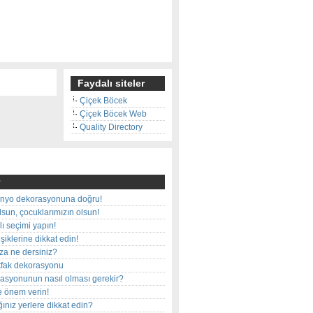
Faydalı siteler
Çiçek Böcek
Çiçek Böcek Web
Quality Directory
nyo dekorasyonuna doğru!
olsun, çocuklarımızın olsun!
ı seçimi yapın!
iklerine dikkat edin!
rza ne dersiniz?
utfak dekorasyonu
rasyonunun nasıl olması gerekir?
e önem verin!
ınız yerlere dikkat edin?