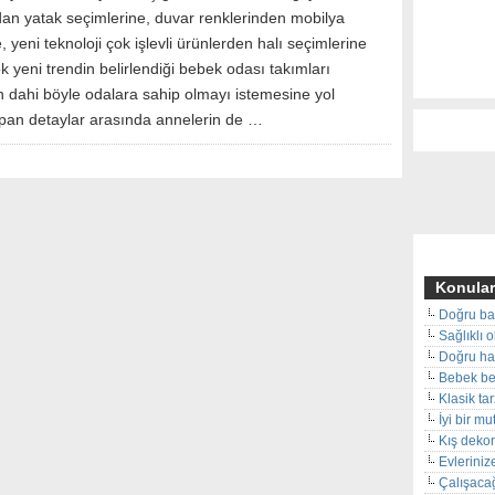
dan yatak seçimlerine, duvar renklerinden mobilya
, yeni teknoloji çok işlevli ürünlerden halı seçimlerine
k yeni trendin belirlendiği bebek odası takımları
in dahi böyle odalara sahip olmayı istemesine yol
rpan detaylar arasında annelerin de …
Konular
Doğru ba
Sağlıklı 
Doğru hal
Bebek beş
Klasik ta
İyi bir m
Kış deko
Evleriniz
Çalışacağ