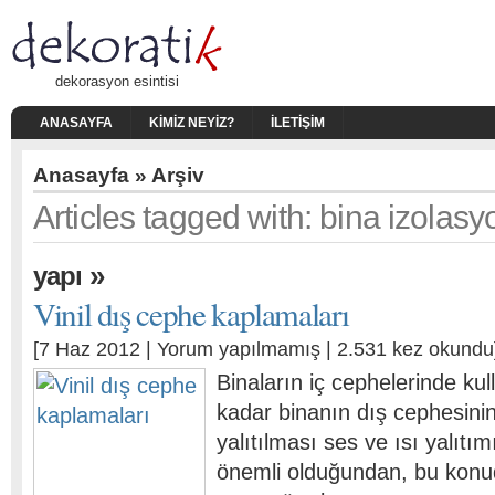
dekorasyon esintisi
ANASAYFA
KIMIZ NEYIZ?
İLETIŞIM
Anasayfa
» Arşiv
Articles tagged with: bina izolas
»
yapı
Vinil dış cephe kaplamaları
[7 Haz 2012 |
Yorum yapılmamış
| 2.531 kez okundu
Binaların iç cephelerinde ku
kadar binanın dış cephesini
yalıtılması ses ve ısı yalıtı
önemli olduğundan, bu konu