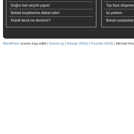
Doğru halı seçimi yapın!
Tay tüyü döşeme
Bebek beşiklerine dikkat edin!
Isı yalıtımı
Klasik tarza ne dersiniz?
Banyo paspaslar
WordPress
üzerine inşa edildi |
Oturum aç
|
Konular (RSS)
|
Yorumlar (RSS)
| Michael Hut