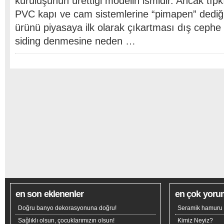
kuruluşunun ürettiği modelin ismidir. Ancak tı
PVC kapı ve cam sistemlerine “pimapen” dediği 
ürünü piyasaya ilk olarak çıkartması dış cephe 
siding denmesine neden …
en son eklenenler
en çok yoru
Doğru banyo dekorasyonuna doğru!
Seramik hamuru n
Sağlıklı olsun, çocuklarımızın olsun!
Kimiz Neyiz?