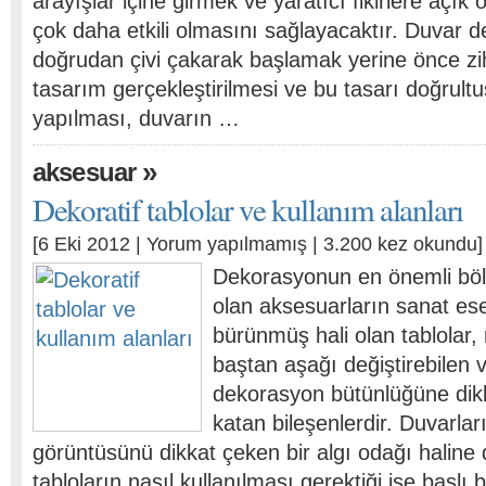
arayışlar içine girmek ve yaratıcı fikirlere açı
çok daha etkili olmasını sağlayacaktır. Duvar
doğrudan çivi çakarak başlamak yerine önce zihi
tasarım gerçekleştirilmesi ve bu tasarı doğrult
yapılması, duvarın …
»
aksesuar
Dekoratif tablolar ve kullanım alanları
[6 Eki 2012 |
Yorum yapılmamış
| 3.200 kez okundu]
Dekorasyonun en önemli bölü
olan aksesuarların sanat ese
bürünmüş hali olan tablolar
baştan aşağı değiştirebilen 
dekorasyon bütünlüğüne dikk
katan bileşenlerdir. Duvarla
görüntüsünü dikkat çeken bir algı odağı haline
tabloların nasıl kullanılması gerektiği ise başlı