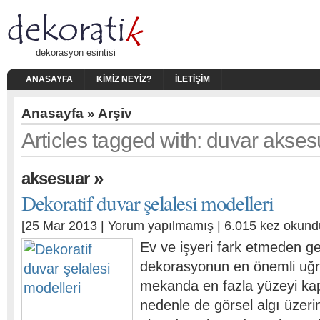
dekorasyon esintisi
ANASAYFA
KIMIZ NEYIZ?
İLETIŞIM
Anasayfa
» Arşiv
Articles tagged with: duvar akses
»
aksesuar
Dekoratif duvar şelalesi modelleri
[25 Mar 2013 |
Yorum yapılmamış
| 6.015 kez okund
Ev ve işyeri fark etmeden g
dekorasyonun en önemli uğra
mekanda en fazla yüzeyi ka
nedenle de görsel algı üzeri