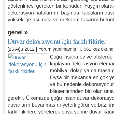
gösterilmesi gereken bir konudur. Yaygın olara
dekorasyon hatalarının başında, tabloların duv
yüksekliğe asılması ve mekanın tasarım bütü
»
genel
Duvar dekorasyonu için farklı fikirler
[16 Ağu 2012 |
Yorum yapılmamış
| 3.061 kez okund
Çoğu insana ev ve ofislerde
kaplayan dekorasyon eleman
mobilya, dolap ya da masa gi
Oysa bir mekanda en çok yer
ve bu nedenle dekorasyonun
bileşenlerinden biri olan u
gerekir. Ülkemizde çoğu insan duvar dekorasyo
duvarların boyanmasını yeterli görür ve bazı in
farklı fikirlere yönelerek boya yerine duvar kağıd