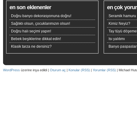
en son eklenenler
en çok yoru
Doğru banyo dekorasyonuna doğru!
Seramik hamuru n
Sağlıklı olsun, çocuklarımızın olsun!
Kimiz Neyiz?
Doğru halı seçimi yapın!
Tay tüyü döşeme
Bebek beşiklerine dikkat edin!
Isı yalıtımı
Klasik tarza ne dersiniz?
Banyo paspaslar
WordPress
üzerine inşa edildi |
Oturum aç
|
Konular (RSS)
|
Yorumlar (RSS)
| Michael Hut