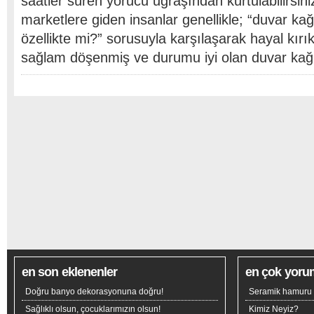
saatler süren yorucu uğraşından kurtulabilirsiniz
marketlere giden insanlar genellikle; “duvar kağ
özellikte mi?” sorusuyla karşılaşarak hayal kırı
sağlam döşenmiş ve durumu iyi olan duvar kağı
en son eklenenler
en çok yoru
Doğru banyo dekorasyonuna doğru!
Seramik hamuru n
Sağlıklı olsun, çocuklarımızın olsun!
Kimiz Neyiz?