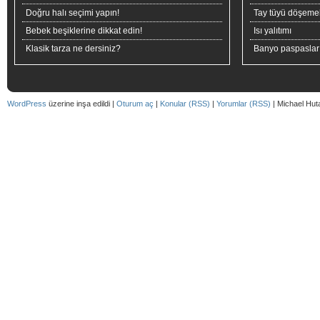
Doğru halı seçimi yapın!
Tay tüyü döşeme
Bebek beşiklerine dikkat edin!
Isı yalıtımı
Klasik tarza ne dersiniz?
Banyo paspaslar
WordPress
üzerine inşa edildi |
Oturum aç
|
Konular (RSS)
|
Yorumlar (RSS)
| Michael Hut