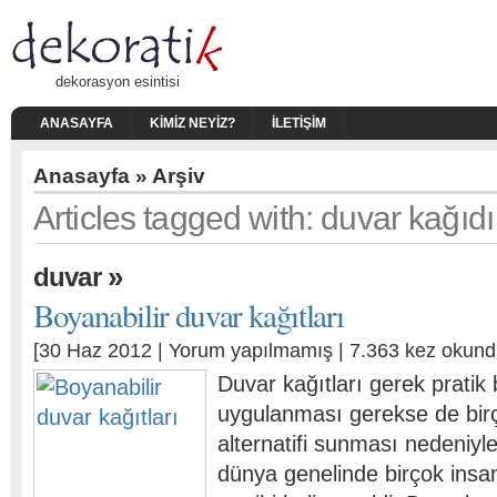
dekorasyon esintisi
ANASAYFA
KIMIZ NEYIZ?
İLETIŞIM
Anasayfa
» Arşiv
Articles tagged with: duvar kağıd
»
duvar
Boyanabilir duvar kağıtları
[30 Haz 2012 |
Yorum yapılmamış
| 7.363 kez okund
Duvar kağıtları gerek pratik 
uygulanması gerekse de bir
alternatifi sunması nedeniyle
dünya genelinde birçok insan