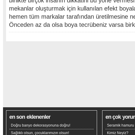
birlikte birçok insanın dikkatini bu yöne vermesi,
mekanlar oluşturmak için kullanılan efekt boya
hemen tüm markalar tarafından üretilmesine n
Önceden az da olsa boya tecrübeniz varsa bir
en son eklenenler
en çok yoru
Doğru banyo dekorasyonuna doğru!
Seramik hamuru n
Sağlıklı olsun, çocuklarımızın olsun!
Kimiz Neyiz?