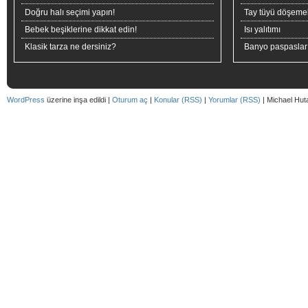
Doğru halı seçimi yapın!
Tay tüyü döşeme
Bebek beşiklerine dikkat edin!
Isı yalıtımı
Klasik tarza ne dersiniz?
Banyo paspaslar
WordPress
üzerine inşa edildi |
Oturum aç
|
Konular (RSS)
|
Yorumlar (RSS)
| Michael Hut