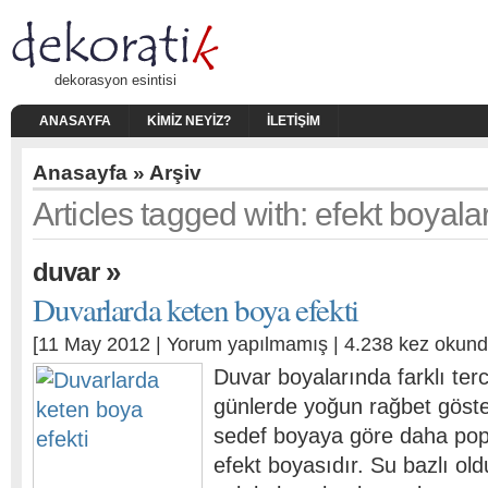
dekorasyon esintisi
ANASAYFA
KIMIZ NEYIZ?
İLETIŞIM
Anasayfa
» Arşiv
Articles tagged with: efekt boyala
»
duvar
Duvarlarda keten boya efekti
[11 May 2012 |
Yorum yapılmamış
| 4.238 kez okund
Duvar boyalarında farklı ter
günlerde yoğun rağbet göste
sedef boyaya göre daha popü
efekt boyasıdır. Su bazlı old