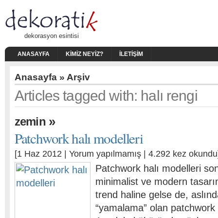
dekorasyon esintisi
ANASAYFA
KIMIZ NEYIZ?
İLETIŞIM
Anasayfa
» Arşiv
Articles tagged with: halı rengi
»
zemin
Patchwork halı modelleri
[1 Haz 2012 |
Yorum yapılmamış
| 4.292 kez okundu
Patchwork halı modelleri son y
minimalist ve modern tasar
trend haline gelse de, aslınd
“yamalama” olan patchwork h