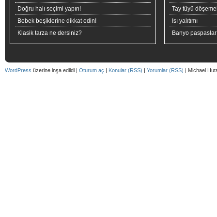
Doğru halı seçimi yapın!
Tay tüyü döşeme
Bebek beşiklerine dikkat edin!
Isı yalıtımı
Klasik tarza ne dersiniz?
Banyo paspaslar
WordPress
üzerine inşa edildi |
Oturum aç
|
Konular (RSS)
|
Yorumlar (RSS)
| Michael Hut