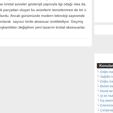
r kristal avizeler gösterişli yapısıyla ilgi odağı olsa da,
ük parçadan oluşan bu avizelerin temizlenmesi de bir o
olurdu. Ancak günümüzde modern teknoloji sayesinde
lanılarak sayısız türde aksesuar üretilebiliyor. Geçmiş
alışkanlıkları değiştiren yeni tasarım kristal aksesuarlar,
Konular
Doğru ba
Sağlıklı 
Doğru hal
Bebek beş
Klasik ta
İyi bir m
Kış deko
Evleriniz
Çalışacağ