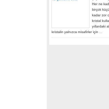
Her ne kada
birçok küç
kadar zor 
kristal kul
yıllardaki 
kristalin yalnızca misafirler için …