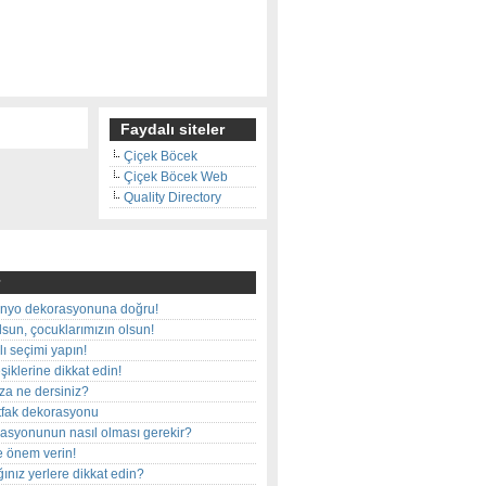
Faydalı siteler
Çiçek Böcek
Çiçek Böcek Web
Quality Directory
nyo dekorasyonuna doğru!
olsun, çocuklarımızın olsun!
ı seçimi yapın!
iklerine dikkat edin!
rza ne dersiniz?
utfak dekorasyonu
rasyonunun nasıl olması gerekir?
e önem verin!
ınız yerlere dikkat edin?