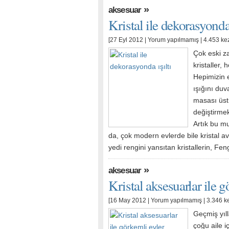
»
aksesuar
Kristal ile dekorasyonda 
[27 Eyl 2012 |
Yorum yapılmamış
| 4.453 ke
Çok eski z
kristaller,
Hepimizin e
ışığını du
masası üstü
değiştirmek
Artık bu m
da, çok modern evlerde bile kristal 
yedi rengini yansıtan kristallerin, Fe
»
aksesuar
Kristal aksesuarlar ile g
[16 May 2012 |
Yorum yapılmamış
| 3.346 k
Geçmiş yıll
çoğu aile i