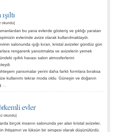
ışıltı
z okundu]
amanlardan bu yana evlerde gösteriş ve şıklığı yaratan
 hepimizin evlerinde avize olarak kullanılmaktaydı.
vinin salonunda ışığı kıran, kristal avizeler gündüz gün
varlara rengarenk yansıtmakta ve avizelerin yemek
ndeki ışıltılı havası salon atmosferlerini
teydi.
uhteşem yansımalar yerini daha farklı formlara bıraksa
avize kullanımı tekrar moda oldu. Güneşin ve doğanın
ng …
örkemli evler
ez okundu]
arda birçok insanın salonunda yer alan kristal avizeler,
çin ihtişamın ve lüksün bir simgesi olarak düşünülürdü.