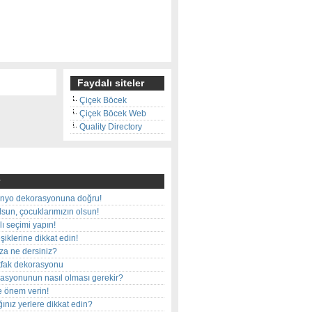
Faydalı siteler
Çiçek Böcek
Çiçek Böcek Web
Quality Directory
nyo dekorasyonuna doğru!
olsun, çocuklarımızın olsun!
ı seçimi yapın!
iklerine dikkat edin!
rza ne dersiniz?
utfak dekorasyonu
rasyonunun nasıl olması gerekir?
e önem verin!
ınız yerlere dikkat edin?