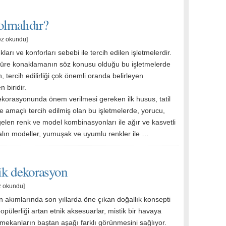
olmalıdır?
ez okundu]
ıkları ve konforları sebebi ile tercih edilen işletmelerdir.
 süre konaklamanın söz konusu olduğu bu işletmelerde
 tercih edilirliği çok önemli oranda belirleyen
 biridir.
dekorasyonunda önem verilmesi gereken ilk husus, tatil
 amaçlı tercih edilmiş olan bu işletmelerde, yorucu,
elen renk ve model kombinasyonları ile ağır ve kasvetli
alın modeller, yumuşak ve uyumlu renkler ile …
tik dekorasyon
z okundu]
 akımlarında son yıllarda öne çıkan doğallık konsepti
 popülerliği artan etnik aksesuarlar, mistik bir havaya
mekanların baştan aşağı farklı görünmesini sağlıyor.