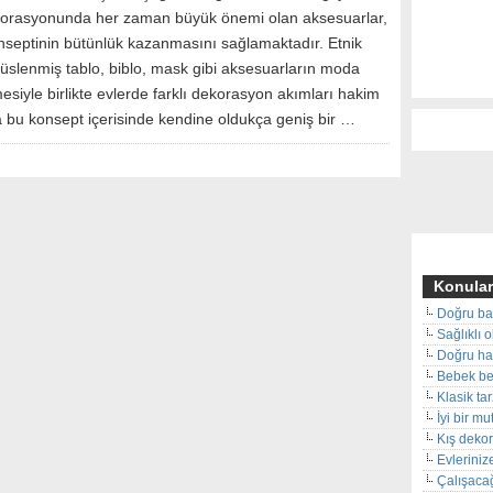
orasyonunda her zaman büyük önemi olan aksesuarlar,
nseptinin bütünlük kazanmasını sağlamaktadır. Etnik
süslenmiş tablo, biblo, mask gibi aksesuarların moda
esiyle birlikte evlerde farklı dekorasyon akımları hakim
a bu konsept içerisinde kendine oldukça geniş bir …
Konular
Doğru ba
Sağlıklı 
Doğru hal
Bebek beş
Klasik ta
İyi bir m
Kış deko
Evleriniz
Çalışacağ