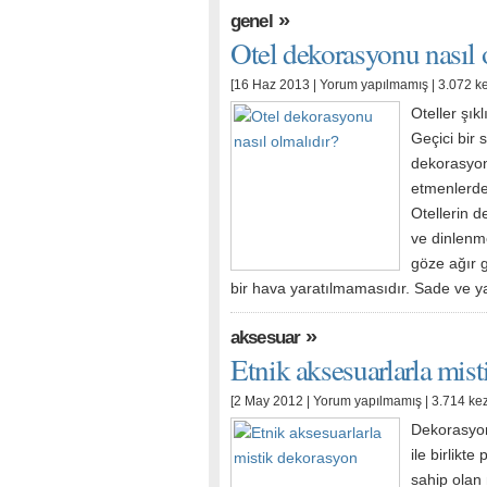
»
genel
Otel dekorasyonu nasıl 
[16 Haz 2013 |
Yorum yapılmamış
| 3.072 k
Oteller şıkl
Geçici bir
dekorasyon,
etmenlerden
Otellerin 
ve dinlenme
göze ağır g
bir hava yaratılmamasıdır. Sade ve y
»
aksesuar
Etnik aksesuarlarla mis
[2 May 2012 |
Yorum yapılmamış
| 3.714 ke
Dekorasyon
ile birlikte
sahip olan 