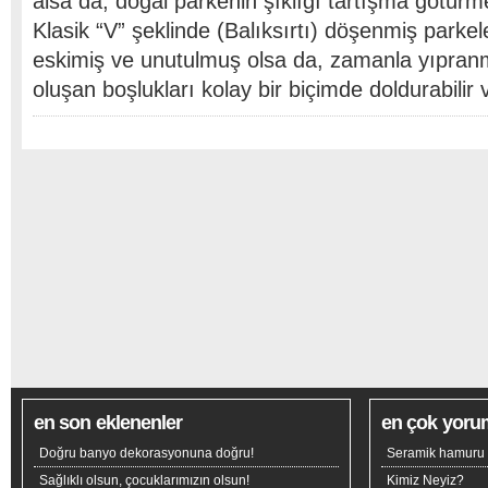
alsa da, doğal parkenin şıklığı tartışma götürme
Klasik “V” şeklinde (Balıksırtı) döşenmiş parke
eskimiş ve unutulmuş olsa da, zamanla yıpran
oluşan boşlukları kolay bir biçimde doldurabilir
en son eklenenler
en çok yoru
Doğru banyo dekorasyonuna doğru!
Seramik hamuru n
Sağlıklı olsun, çocuklarımızın olsun!
Kimiz Neyiz?