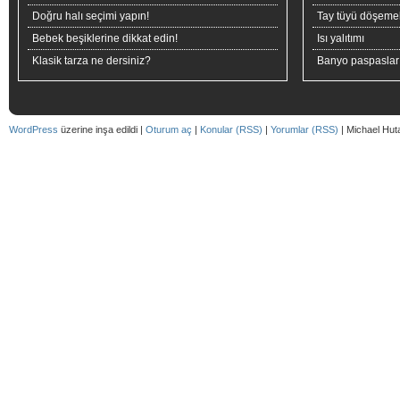
Doğru halı seçimi yapın!
Tay tüyü döşeme
Bebek beşiklerine dikkat edin!
Isı yalıtımı
Klasik tarza ne dersiniz?
Banyo paspaslar
WordPress
üzerine inşa edildi |
Oturum aç
|
Konular (RSS)
|
Yorumlar (RSS)
| Michael Hut