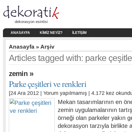
dekorasyon esintisi
ANASAYFA
KIMIZ NEYIZ?
İLETIŞIM
Anasayfa
» Arşiv
Articles tagged with: parke çeşitle
»
zemin
Parke çeşitleri ve renkleri
[24 Ara 2012 |
Yorum yapılmamış
| 4.172 kez okund
Mekan tasarımlarının en öne
zemin uygulamalarının tartış
örneği olan parkeler yakın g
dekorasyon tarzıyla birlikte