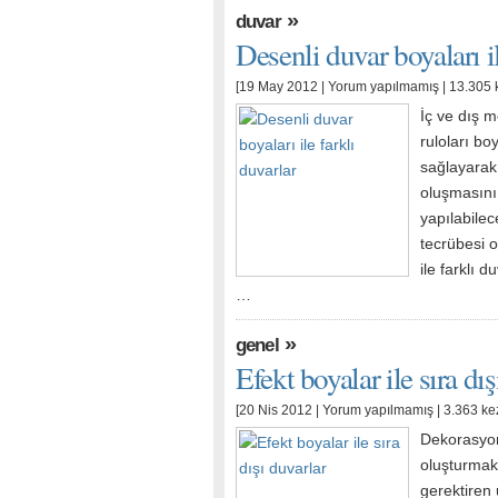
»
duvar
Desenli duvar boyaları il
[19 May 2012 |
Yorum yapılmamış
| 13.305 
İç ve dış 
ruloları bo
sağlayarak,
oluşmasını 
yapılabile
tecrübesi o
ile farklı d
…
»
genel
Efekt boyalar ile sıra dış
[20 Nis 2012 |
Yorum yapılmamış
| 3.363 ke
Dekorasyon 
oluşturmak 
gerektiren