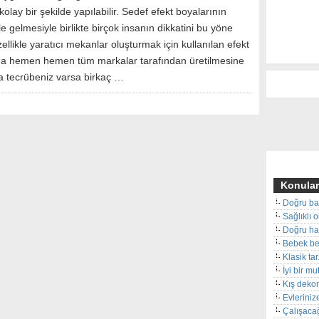
kolay bir şekilde yapılabilir. Sedef efekt boyalarının
e gelmesiyle birlikte birçok insanın dikkatini bu yöne
ellikle yaratıcı mekanlar oluşturmak için kullanılan efekt
da hemen hemen tüm markalar tarafından üretilmesine
 tecrübeniz varsa birkaç …
Konular
Doğru ba
Sağlıklı 
Doğru hal
Bebek beş
Klasik ta
İyi bir m
Kış deko
Evleriniz
Çalışacağ