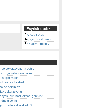
Faydalı siteler
Çiçek Böcek
Çiçek Böcek Web
Quality Directory
nyo dekorasyonuna doğru!
olsun, çocuklarımızın olsun!
ı seçimi yapın!
iklerine dikkat edin!
rza ne dersiniz?
utfak dekorasyonu
rasyonunun nasıl olması gerekir?
e önem verin!
ınız yerlere dikkat edin?