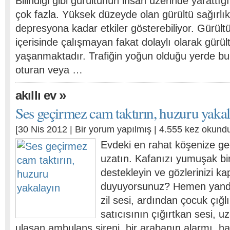
Bilindiği gibi gürültünün insan üzerinde yarattığ
çok fazla. Yüksek düzeyde olan gürültü sağırlıktan
depresyona kadar etkiler gösterebiliyor. Gürült
içerisinde çalışmayan fakat dolaylı olarak gürü
yaşanmaktadır. Trafiğin yoğun olduğu yerde bu
oturan veya …
»
akıllı ev
Ses geçirmez cam taktırın, huzuru yaka
[30 Nis 2012 |
Bir yorum yapılmış
| 4.555 kez okund
Evdeki en rahat köşenize geç
uzatın. Kafanızı yumuşak bir
destekleyin ve gözlerinizi ka
duyuyorsunuz? Hemen yanda
zil sesi, ardından çocuk çığl
satıcısının çığırtkan sesi, u
ulaşan ambulans sireni, bir arabanın alarmı, ha