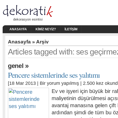
dekorasyon esintisi
ANASAYFA
KIMIZ NEYIZ?
İLETIŞIM
Anasayfa
» Arşiv
Articles tagged with: ses geçirm
»
genel
Pencere sistemlerinde ses yalıtımı
[18 Mar 2013 |
Bir yorum yapılmış
| 2.500 kez okund
Ev ve işyeri için büyük bir r
maliyetinin düşürülmesi açıs
avantaj manasına gelen çift 
ardından şimdi de tüm bu öze