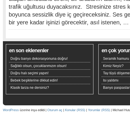
trafik uğultusu duyacaksınız. Stresinize stres 
boyunca sessizlik diye iç geçireceksiniz. Ses ge
bir yere kadar işinizi görecektir, asıl istenen, …
en son eklenenler
en çok yoru
Doğru banyo dekorasyonuna doğru!
Seramik hamuru n
Sağlıklı olsun, çocuklarımızın olsun!
Kimiz Neyiz?
Doğru halı seçimi yapın!
Tay tüyü döşeme
Bebek beşiklerine dikkat edin!
Isı yalıtımı
Klasik tarza ne dersiniz?
Banyo paspaslar
WordPress
üzerine inşa edildi |
Oturum aç
|
Konular (RSS)
|
Yorumlar (RSS)
| Michael Hut