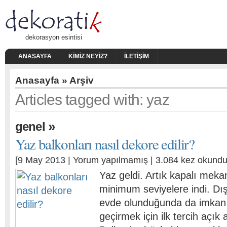
dekorasyon esintisi
ANASAYFA
KIMIZ NEYIZ?
İLETIŞIM
Anasayfa
» Arşiv
Articles tagged with: yaz
»
genel
Yaz balkonları nasıl dekore edilir?
[9 May 2013 |
Yorum yapılmamış
| 3.084 kez okundu
Yaz geldi. Artık kapalı meka
minimum seviyelere indi. Dış
evde olunduğunda da imkan 
geçirmek için ilk tercih açık 