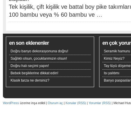
Tek kişilik, çift kişilik ve battal boy pike takı
100 bambu veya % 60 bambu ve …
en son eklenenler
en çok yoru
Doğru banyo dekorasyonuna doğru!
Seramik hamuru n
Sağlıklı olsun, çocuklarımızın olsun!
Kimiz Neyiz?
Doğru halı seçimi yapın!
Tay tüyü döşeme
Bebek beşiklerine dikkat edin!
Isı yalıtımı
Klasik tarza ne dersiniz?
Banyo paspaslar
WordPress
üzerine inşa edildi |
Oturum aç
|
Konular (RSS)
|
Yorumlar (RSS)
| Michael Hut