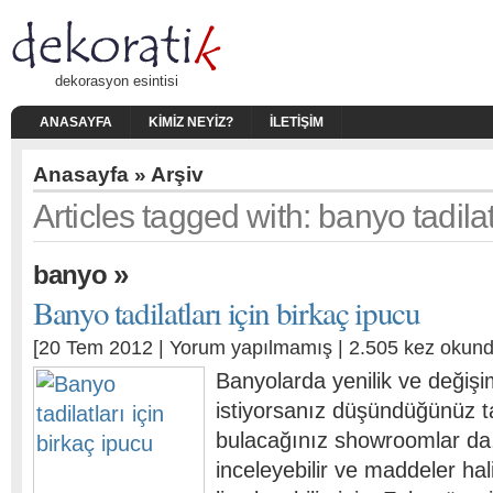
dekorasyon esintisi
ANASAYFA
KIMIZ NEYIZ?
İLETIŞIM
Anasayfa
» Arşiv
Articles tagged with: banyo tadilat
»
banyo
Banyo tadilatları için birkaç ipucu
[20 Tem 2012 |
Yorum yapılmamış
| 2.505 kez okund
Banyolarda yenilik ve değiş
istiyorsanız düşündüğünüz t
bulacağınız showroomlar da
inceleyebilir ve maddeler ha