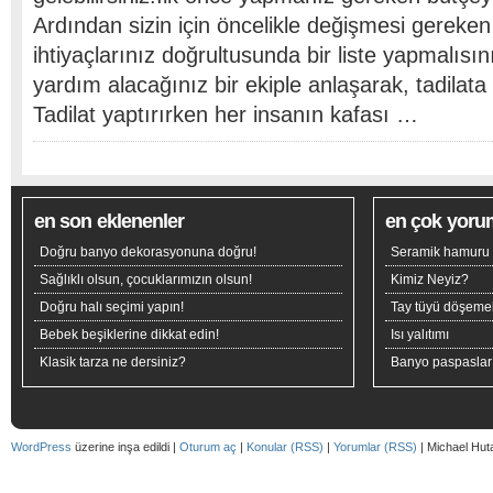
Ardından sizin için öncelikle değişmesi gereken 
ihtiyaçlarınız doğrultusunda bir liste yapmalısı
yardım alacağınız bir ekiple anlaşarak, tadilata 
Tadilat yaptırırken her insanın kafası …
en son eklenenler
en çok yoru
Doğru banyo dekorasyonuna doğru!
Seramik hamuru n
Sağlıklı olsun, çocuklarımızın olsun!
Kimiz Neyiz?
Doğru halı seçimi yapın!
Tay tüyü döşeme
Bebek beşiklerine dikkat edin!
Isı yalıtımı
Klasik tarza ne dersiniz?
Banyo paspaslar
WordPress
üzerine inşa edildi |
Oturum aç
|
Konular (RSS)
|
Yorumlar (RSS)
| Michael Hut