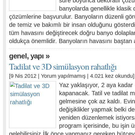
süre boyunca dekoratif çözü
banyolarda genellikle klasik
çözümlerine başvurulur. Banyoların düzenli gör
de temiz ve bakımlı bir insan olduğunu göster
tüm havasını değiştirecek doğru banyo dolaplar
oldukça önemlidir. Banyoların havasını baştan
,
»
genel
yapı
Tadilat ve 3D simülasyon rahatlığı
[9 Nis 2012 |
Yorum yapılmamış
| 4.021 kez okundu]
Yaz yaklaşıyor, 2 aya kadar 
kapanacak. Tatil ve tadilat 
gelmesine çok az kaldı. Evin
değişiklikler yapmak belki d
yeniden düzenlemek istiyors
program içerisinde, bu işin 
gelebilirsiniz.İlk önce yapmanız gereken bütçey