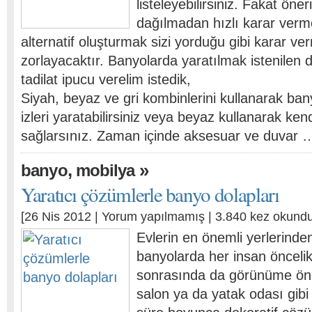
listeleyebilirsiniz. Fakat öner
dağılmadan hızlı karar verme
alternatif oluşturmak sizi yorduğu gibi karar ve
zorlayacaktır. Banyolarda yaratılmak istenilen d
tadilat ipucu verelim istedik,
Siyah, beyaz ve gri kombinlerini kullanarak ba
izleri yaratabilirsiniz veya beyaz kullanarak kend
sağlarsınız. Zaman içinde aksesuar ve duvar 
,
»
banyo
mobilya
Yaratıcı çözümlerle banyo dolapları
[26 Nis 2012 |
Yorum yapılmamış
| 3.840 kez okundu
Evlerin en önemli yerlerinden
banyolarda her insan öncelik
sonrasında da görünüme öne
salon ya da yatak odası gibi 