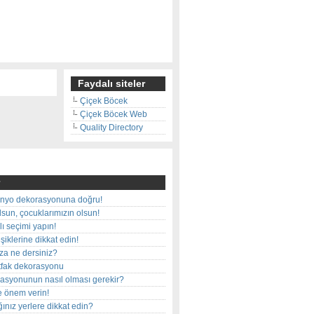
Faydalı siteler
Çiçek Böcek
Çiçek Böcek Web
Quality Directory
nyo dekorasyonuna doğru!
olsun, çocuklarımızın olsun!
ı seçimi yapın!
iklerine dikkat edin!
rza ne dersiniz?
utfak dekorasyonu
rasyonunun nasıl olması gerekir?
e önem verin!
ınız yerlere dikkat edin?