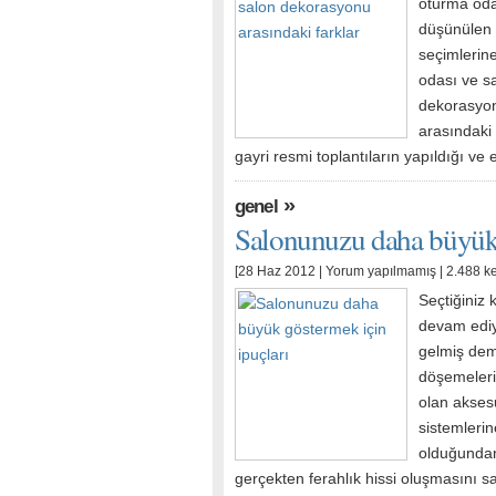
oturma oda
düşünülen 
seçimlerine
odası ve s
dekorasyon
arasındaki
gayri resmi toplantıların yapıldığı ve
»
genel
Salonunuzu daha büyük 
[28 Haz 2012 |
Yorum yapılmamış
| 2.488 k
Seçtiğiniz
devam ediy
gelmiş dem
döşemeleri
olan akses
sistemleri
olduğundan
gerçekten ferahlık hissi oluşmasını s