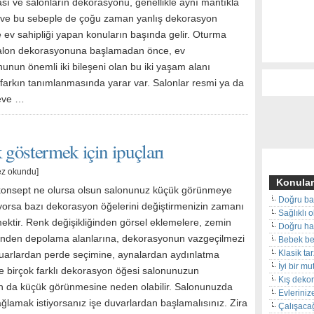
sı ve salonların dekorasyonu, genellikle aynı mantıkla
ve bu sebeple de çoğu zaman yanlış dekorasyon
 ev sahipliği yapan konuların başında gelir. Oturma
alon dekorasyonuna başlamadan önce, ev
unun önemli iki bileşeni olan bu iki yaşam alanı
 farkın tanımlanmasında yarar var. Salonlar resmi ya da
 eve …
göstermek için ipuçları
ez okundu]
Konular
 konsept ne olursa olsun salonunuz küçük görünmeye
Doğru ba
orsa bazı dekorasyon öğelerini değiştirmenizin zamanı
Sağlıklı 
ektir. Renk değişikliğinden görsel eklemelere, zemin
Doğru hal
nden depolama alanlarına, dekorasyonun vazgeçilmezi
Bebek beş
Klasik ta
uarlardan perde seçimine, aynalardan aydınlatma
İyi bir m
ne birçok farklı dekorasyon öğesi salonunuzun
Kış deko
 da küçük görünmesine neden olabilir. Salonunuzda
Evleriniz
ağlamak istiyorsanız işe duvarlardan başlamalısınız. Zira
Çalışacağ