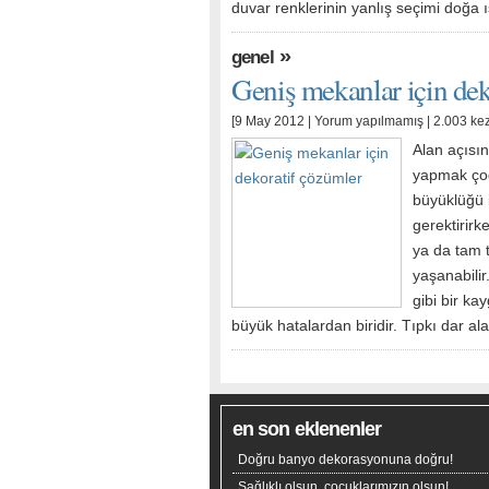
duvar renklerinin yanlış seçimi doğa 
»
genel
Geniş mekanlar için dek
[9 May 2012 |
Yorum yapılmamış
| 2.003 ke
Alan açısı
yapmak çoğ
büyüklüğü i
gerektirirk
ya da tam 
yaşanabili
gibi bir k
büyük hatalardan biridir. Tıpkı dar a
en son eklenenler
Doğru banyo dekorasyonuna doğru!
Sağlıklı olsun, çocuklarımızın olsun!