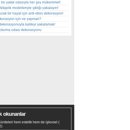
 bir yatak odasıyla her şey mükemmel!
kitaplık modelleriyle şıklığı yakalayın!
uzak bir hayat için anti-stres dekorasyon!
korasyon için ne yapmalı?
dekorasyonuyla kaliteyi yakalamak!
r oturma odası dekorasyonu
k okunanlar
tv üniteleri hem estetik hem de işlevsel
(
2)