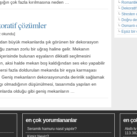
ışığın çok fazla kırılmasına neden …
Romantik
Dekoratif 
Stresten 
Doğru de
oratif çözümler
Osmanlı 
Eşsiz bi
z okundu]
ndan büyük mekanlarda şık görünen bir dekorasyon
u zaman zorlu bir uğraş haline gelir. Mekanın
çerisinde bulunan eşyaların dikkatli seçilmesini
en, aksi halde mekan boş kaldığından ses eko yapabilir
tersi fazla doldurulan mekanda bir eşya karmaşası
r. Geniş mekanların dekorasyonunda derinlik sağlamak
aygı olmadığının düşünülmesi, tasarımda yapılan en
lanlarda olduğu gibi geniş mekanların …
en çok yorumlananlar
en ço
Seramik hamuru nasıl yapılır?
Akıllı 
113.38
Kimiz Neyiz?