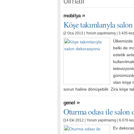
olmalı
»
mobilya
Köşe takımlarıyla salo
[2 Oca 2013 |
Yorum yapılmamış
| 3.435 ke
Ülkemizde 
belki de mo
estetik anl
kullanılmak
televizyonl
günümüzde,
olan köşe t
sorun haline dönüşebilir. Zira köşe t
»
genel
Oturma odası ile salon 
[14 Eki 2012 |
Yorum yapılmamış
| 6.076 ke
Ev dekoras