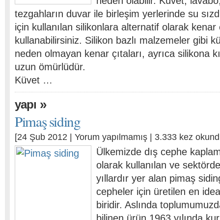
neden olabilir. Küvet, lavabo
tezgahların duvar ile birleşim yerlerinde su sı
için kullanılan silikonlara alternatif olarak kenar 
kullanabilirsiniz. Silikon bazlı malzemeler gibi 
neden olmayan kenar çıtaları, ayrıca silikona 
uzun ömürlüdür.
Küvet …
»
yapı
Pimaş siding
[24 Şub 2012 |
Yorum yapılmamış
| 3.333 kez okund
Ülkemizde dış cephe kaplam
olarak kullanılan ve sektörd
yıllardır yer alan pimaş siding
cepheler için üretilen en id
biridir. Aslında toplumumuzd
bilinen ürün 1963 yılında ku