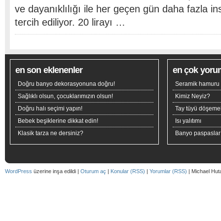
ve dayanıklılığı ile her geçen gün daha fazla i
tercih ediliyor. 20 lirayı …
en son eklenenler
en çok yoru
Doğru banyo dekorasyonuna doğru!
Seramik hamuru n
Sağlıklı olsun, çocuklarımızın olsun!
Kimiz Neyiz?
Doğru halı seçimi yapın!
Tay tüyü döşeme
Bebek beşiklerine dikkat edin!
Isı yalıtımı
Klasik tarza ne dersiniz?
Banyo paspaslar
WordPress
üzerine inşa edildi |
Oturum aç
|
Konular (RSS)
|
Yorumlar (RSS)
| Michael Hut