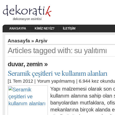
dekorasyon esintisi
ANASAYFA
KIMIZ NEYIZ?
İLETIŞIM
Anasayfa
» Arşiv
Articles tagged with: su yalıtımı
,
»
duvar
zemin
Seramik çeşitleri ve kullanım alanları
[1 Tem 2012 |
Yorum yapılmamış
| 6.944 kez okundu
Yapı malzemesi olarak son d
kullanım alanına sahip olan s
banyolardan mutfaklara, ofi
mekanlarına birçok alanda e