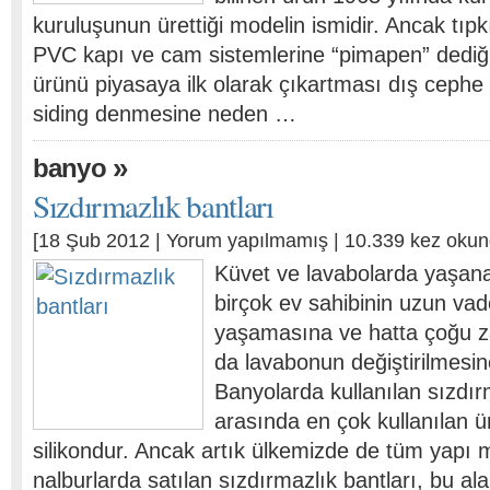
kuruluşunun ürettiği modelin ismidir. Ancak tı
PVC kapı ve cam sistemlerine “pimapen” dediği 
ürünü piyasaya ilk olarak çıkartması dış cephe 
siding denmesine neden …
»
banyo
Sızdırmazlık bantları
[18 Şub 2012 |
Yorum yapılmamış
| 10.339 kez okun
Küvet ve lavabolarda yaşanan
birçok ev sahibinin uzun va
yaşamasına ve hatta çoğu z
da lavabonun değiştirilmesin
Banyolarda kullanılan sızdır
arasında en çok kullanılan 
silikondur. Ancak artık ülkemizde de tüm yapı 
nalburlarda satılan sızdırmazlık bantları, bu al