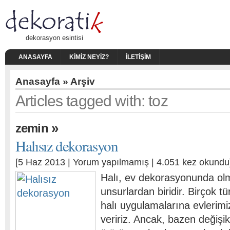
dekorasyon esintisi
ANASAYFA
KIMIZ NEYIZ?
İLETIŞIM
Anasayfa
» Arşiv
Articles tagged with: toz
»
zemin
Halısız dekorasyon
[5 Haz 2013 |
Yorum yapılmamış
| 4.051 kez okundu
Halı, ev dekorasyonunda o
unsurlardan biridir. Birçok tü
halı uygulamalarına evlerimiz
veririz. Ancak, bazen değişi