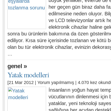
büyük yenilikler, evlerde de 
her geçen gün biraz daha faz
edilmesine neden oluyor. Bil
ve LCD televizyonlar artık he
elektronik cihazlar haline ge
sonra bu ürünlerin bakımına da özen gösterilmes
ediliyor. Kısa süre içerisinde tozlanan ve kötü
olan bu tür elektronik cihazlar, evinizin dekora
…
»
genel
Yatak modelleri
[21 Mar 2012 |
Yorum yapılmamış
| 4.070 kez okund
İnsanların yoğun hayat tem
vücutlarının dinlenmesi için 
yataklar, yeni teknoloji saye
sağlığına her açıdan destekl