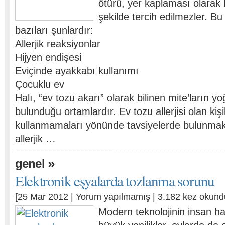
ötürü, yer kaplaması olarak ha
şekilde tercih edilmezler. B
bazıları şunlardır:
Allerjik reaksiyonlar
Hijyen endişesi
Eviçinde ayakkabı kullanımı
Çocuklu ev
Halı, “ev tozu akarı” olarak bilinen mite’ların yo
bulunduğu ortamlardır. Ev tozu allerjisi olan kiş
kullanmamaları yönünde tavsiyelerde bulunmakt
allerjik …
»
genel
Elektronik eşyalarda tozlanma sorunu
[25 Mar 2012 |
Yorum yapılmamış
| 3.182 kez okund
Modern teknolojinin insan h