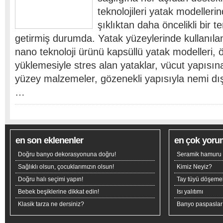
teknolojileri yatak modelleri
şıklıktan daha öncelikli bir 
getirmiş durumda. Yatak yüzeylerinde kullanılan 
nano teknoloji ürünü kapsüllü yatak modelleri, ö
yüklemesiyle stres alan yataklar, vücut yapısına
yüzey malzemeler, gözenekli yapısıyla nemi dış
…
en son eklenenler
en çok yoru
Doğru banyo dekorasyonuna doğru!
Seramik hamuru n
Sağlıklı olsun, çocuklarımızın olsun!
Kimiz Neyiz?
Doğru halı seçimi yapın!
Tay tüyü döşeme
Bebek beşiklerine dikkat edin!
Isı yalıtımı
Klasik tarza ne dersiniz?
Banyo paspaslar