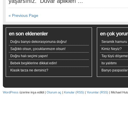
yaşarsınız. Duvar aplikleri …
« Previous Page
en son eklenenler
en çok yoru
Doğru banyo dekorasyonuna doğru!
Seramik hamuru n
Sağlıklı olsun, çocuklarımızın olsun!
Kimiz Neyiz?
Doğru halı seçimi yapın!
Tay tüyü döşeme
Bebek beşiklerine dikkat edin!
Isı yalıtımı
Klasik tarza ne dersiniz?
Banyo paspaslar
WordPress
üzerine inşa edildi |
Oturum aç
|
Konular (RSS)
|
Yorumlar (RSS)
| Michael Hut