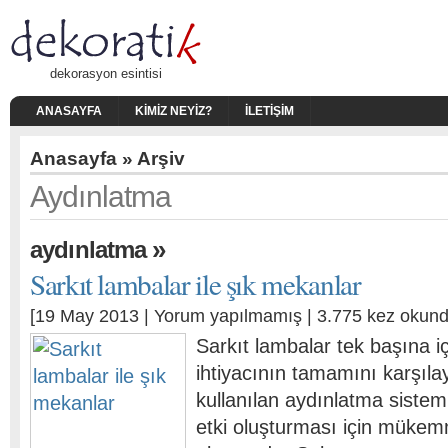
dekorasyon esintisi
ANASAYFA
KIMIZ NEYIZ?
İLETIŞIM
Anasayfa
» Arşiv
Aydınlatma
»
aydınlatma
Sarkıt lambalar ile şık mekanlar
[19 May 2013 |
Yorum yapılmamış
| 3.775 kez okund
Sarkıt lambalar tek başına i
ihtiyacının tamamını karşıl
kullanılan aydınlatma sistem
etki oluşturması için mükem