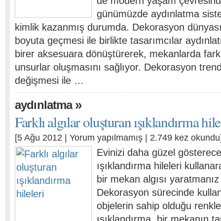
de modern yaşam çevresinde
günümüzde aydınlatma sisteml
kimlik kazanmış durumda. Dekorasyon dünyasını
boyuta geçmesi ile birlikte tasarımcılar aydınla
birer aksesuara dönüştürerek, mekanlarda farkl
unsurlar oluşmasını sağlıyor. Dekorasyon trend
değişmesi ile …
»
aydınlatma
Farklı algılar oluşturan ışıklandırma hile
[5 Ağu 2012 |
Yorum yapılmamış
| 2.749 kez okundu
Evinizi daha güzel gösterec
ışıklandırma hileleri kullana
bir mekan algısı yaratmanı
Dekorasyon sürecinde kullan
objelerin sahip olduğu renkl
ışıklandırma, bir mekanın ta