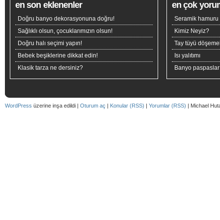
en son eklenenler
en çok yoru
Doğru banyo dekorasyonuna doğru!
Seramik hamuru n
Sağlıklı olsun, çocuklarımızın olsun!
Kimiz Neyiz?
Doğru halı seçimi yapın!
Tay tüyü döşeme
Bebek beşiklerine dikkat edin!
Isı yalıtımı
Klasik tarza ne dersiniz?
Banyo paspaslar
WordPress
üzerine inşa edildi |
Oturum aç
|
Konular (RSS)
|
Yorumlar (RSS)
| Michael Hut