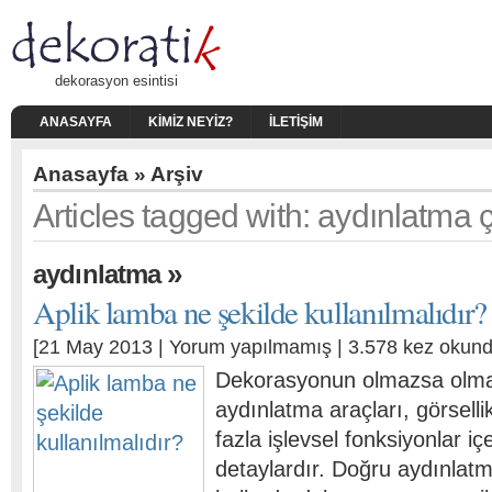
dekorasyon esintisi
ANASAYFA
KIMIZ NEYIZ?
İLETIŞIM
Anasayfa
» Arşiv
Articles tagged with: aydınlatma 
»
aydınlatma
Aplik lamba ne şekilde kullanılmalıdır?
[21 May 2013 |
Yorum yapılmamış
| 3.578 kez okund
Dekorasyonun olmazsa olma
aydınlatma araçları, görsell
fazla işlevsel fonksiyonlar i
detaylardır. Doğru aydınlat