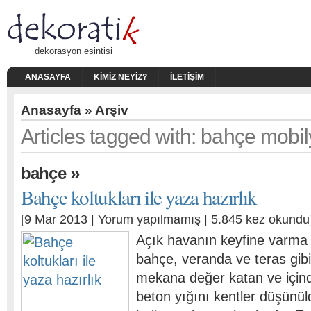
dekorasyon esintisi
ANASAYFA
KIMIZ NEYIZ?
İLETIŞIM
Anasayfa
» Arşiv
Articles tagged with: bahçe mobil
»
bahçe
Bahçe koltukları ile yaza hazırlık
[9 Mar 2013 |
Yorum yapılmamış
| 5.845 kez okundu
Açık havanın keyfine varma
bahçe, veranda ve teras gibi
mekana değer katan ve için
beton yığını kentler düşünü