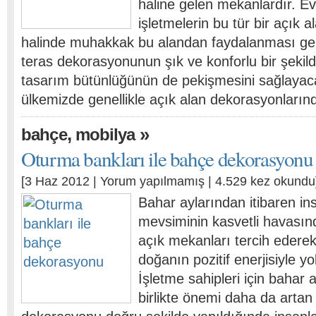
haline gelen mekanlardır. Ev 
işletmelerin bu tür bir açık 
halinde muhakkak bu alandan faydalanması ger
teras dekorasyonunun şık ve konforlu bir şekil
tasarım bütünlüğünün de pekişmesini sağlayaca
ülkemizde genellikle açık alan dekorasyonları
,
»
bahçe
mobilya
Oturma bankları ile bahçe dekorasyonu
[3 Haz 2012 |
Yorum yapılmamış
| 4.529 kez okundu
Bahar aylarından itibaren ins
mevsiminin kasvetli havasın
açık mekanları tercih ederek,
doğanın pozitif enerjisiyle y
İşletme sahipleri için bahar 
birlikte önemi daha da arta