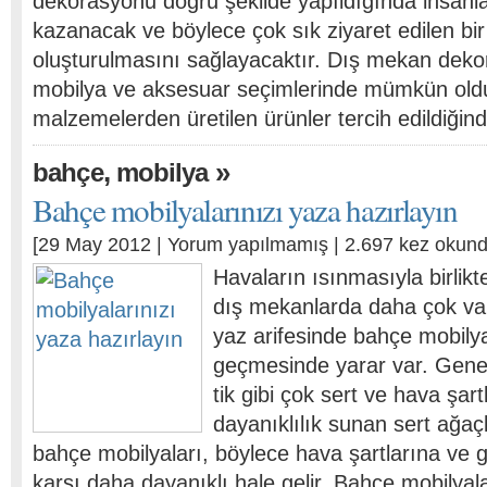
dekorasyonu doğru şekilde yapıldığında insanla
kazanacak ve böylece çok sık ziyaret edilen b
oluşturulmasını sağlayacaktır. Dış mekan dek
mobilya ve aksesuar seçimlerinde mümkün old
malzemelerden üretilen ürünler tercih edildiği
,
»
bahçe
mobilya
Bahçe mobilyalarınızı yaza hazırlayın
[29 May 2012 |
Yorum yapılmamış
| 2.697 kez okund
Havaların ısınmasıyla birlik
dış mekanlarda daha çok vaki
yaz arifesinde bahçe mobilya
geçmesinde yarar var. Genell
tik gibi çok sert ve hava şar
dayanıklılık sunan sert ağaç
bahçe mobilyaları, böylece hava şartlarına ve g
karşı daha dayanıklı hale gelir. Bahçe mobilya