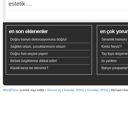
estetik …
en son eklenenler
en çok yoru
Doğru banyo dekorasyonuna doğru!
Seramik hamuru n
Sağlıklı olsun, çocuklarımızın olsun!
Kimiz Neyiz?
Doğru halı seçimi yapın!
Tay tüyü döşeme
Bebek beşiklerine dikkat edin!
Isı yalıtımı
Klasik tarza ne dersiniz?
Banyo paspaslar
WordPress
üzerine inşa edildi |
Oturum aç
|
Konular (RSS)
|
Yorumlar (RSS)
| Michael Hut