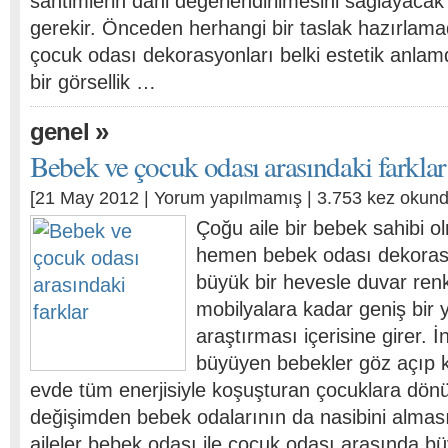
santimlerin dahi değerlendirilmesini sağlayacak 
gerekir. Önceden herhangi bir taslak hazırlamad
çocuk odası dekorasyonları belki estetik anla
bir görsellik …
»
genel
Bebek ve çocuk odası arasındaki farklar
[21 May 2012 |
Yorum yapılmamış
| 3.753 kez okund
Çoğu aile bir bebek sahibi o
hemen bebek odası dekoras
büyük bir hevesle duvar ren
mobilyalara kadar geniş bir
araştırması içerisine girer. İ
büyüyen bebekler göz açıp 
evde tüm enerjisiyle koşuşturan çocuklara dön
değişimden bebek odalarının da nasibini alması
aileler bebek odası ile çocuk odası arasında bü