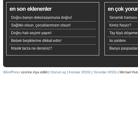
en son eklenenler
en çok yoru
Doğru banyo dekorasyonuna doğru!
Seramik hamuru n
Sağlıklı olsun, çocuklarımızın olsun!
Kimiz Neyiz?
Doğru halı seçimi yapın!
Tay tüyü döşeme
Bebek beşiklerine dikkat edin!
Isı yalıtımı
Klasik tarza ne dersiniz?
Banyo paspaslar
WordPress
üzerine inşa edildi |
Oturum aç
|
Konular (RSS)
|
Yorumlar (RSS)
| Michael Hut