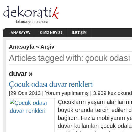
dekorasyon esintisi
ANASAYFA
KIMIZ NEYIZ?
İLETIŞIM
Anasayfa
» Arşiv
Articles tagged with: çocuk odası
»
duvar
Çocuk odası duvar renkleri
[29 Oca 2013 |
Yorum yapılmamış
| 3.909 kez okund
Çocukların yaşam alanlarını
büyük oranda tercih edilen d
bağlıdır. Fazla mobilyanın y
duvar kullanılan çocuk odal