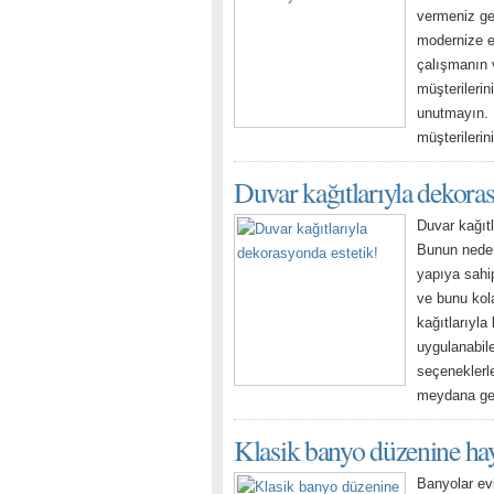
vermeniz ger
modernize ed
çalışmanın 
müşterilerin
unutmayın. E
müşterilerin
Duvar kağıtlarıyla dekoras
Duvar kağıt
Bunun nedeni
yapıya sahi
ve bunu kol
kağıtlarıyla
uygulanabile
seçeneklerle
meydana get
Klasik banyo düzenine hay
Banyolar evl