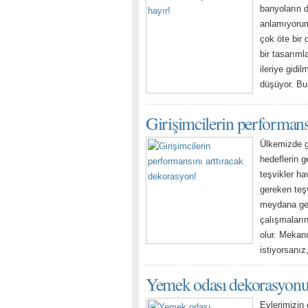
banyoların 
anlamıyorum
çok öte bir
bir tasarıml
ileriye gidi
düşüyor. Bu
Girişimcilerin performans
Ülkemizde g
hedeflerin g
teşvikler ha
gereken teş
meydana get
çalışmaların
olur. Mekan
istiyorsanız
Yemek odası dekorasyon
Evlerimizin 