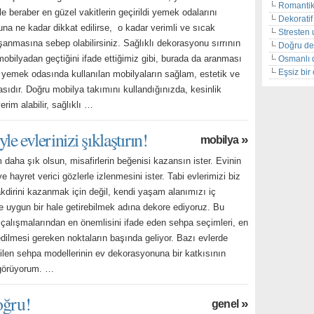
Romantik
iyle beraber en güzel vakitlerin geçirildi yemek odalarını
Dekoratif 
na ne kadar dikkat edilirse, o kadar verimli ve sıcak
Stresten 
şanmasına sebep olabilirsiniz. Sağlıklı dekorasyonu sırrının
Doğru de
obilyadan geçtiğini ifade ettiğimiz gibi, burada da aranması
Osmanlı 
Eşsiz bi
, yemek odasında kullanılan mobilyaların sağlam, estetik ve
asıdır. Doğru mobilya takımını kullandığınızda, kesinlik
erim alabilir, sağlıklı …
e evlerinizi şıklaştırın!
»
mobilya
daha şık olsun, misafirlerin beğenisi kazansın ister. Evinin
e hayret verici gözlerle izlenmesini ister. Tabi evlerimizi biz
akdirini kazanmak için değil, kendi yaşam alanımızı iç
e uygun bir hale getirebilmek adına dekore ediyoruz. Bu
çalışmalarından en önemlisini ifade eden sehpa seçimleri, en
dilmesi gereken noktaların başında geliyor. Bazı evlerde
ilen sehpa modellerinin ev dekorasyonuna bir katkısının
 görüyorum. …
oğru!
»
genel