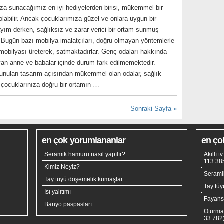
za sunacağımız en iyi hediyelerden birisi, mükemmel bir
labilir. Ancak çocuklarımıza güzel ve onlara uygun bir
ım derken, sağlıksız ve zarar verici bir ortam sunmuş
z. Bugün bazı mobilya imalatçıları, doğru olmayan yöntemlerle
mobilyası üreterek, satmaktadırlar. Genç odaları hakkında
ayan anne ve babalar içinde durum fark edilmemektedir.
unulan tasarım açısından mükemmel olan odalar, sağlık
çocuklarınıza doğru bir ortamın …
Sonraki Sayfa »
en çok yorumlananlar
en ço
Seramik hamuru nasıl yapılır?
Akıllı 
113.38
Kimiz Neyiz?
Seramik
Tay tüyü döşemelik kumaşlar
Tay tü
Isı yalıtımı
Fayan
Banyo paspasları
Oturma
33.782