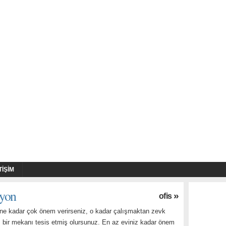
TIŞIM
syon
»
ofis
e ne kadar çok önem verirseniz, o kadar çalışmaktan zevk
 bir mekanı tesis etmiş olursunuz. En az eviniz kadar önem