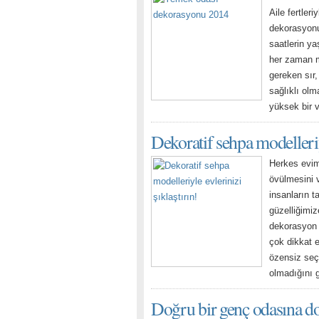
Aile fertler
dekorasyonu
saatlerin ya
her zaman m
gereken sır
sağlıklı olm
yüksek bir v
Dekoratif sehpa modelleriyl
Herkes evim 
övülmesini v
insanların t
güzelliğimiz
dekorasyon 
çok dikkat e
özensiz seç
olmadığını
Doğru bir genç odasına d