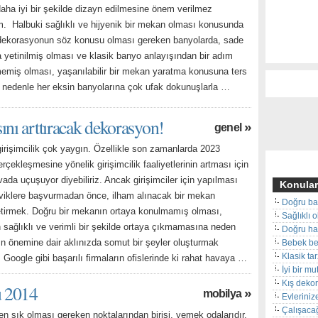
daha iyi bir şekilde dizayn edilmesine önem verilmez
. Halbuki sağlıklı ve hijyenik bir mekan olması konusunda
 dekorasyonun söz konusu olması gereken banyolarda, sade
a yetinilmiş olması ve klasik banyo anlayışından bir adım
lmemiş olması, yaşanılabilir bir mekan yaratma konusuna ters
 nedenle her eksin banyolarına çok ufak dokunuşlarla …
ını arttıracak dekorasyon!
»
genel
irişimcilik çok yaygın. Özellikle son zamanlarda 2023
erçekleşmesine yönelik girişimcilik faaliyetlerinin artması için
vada uçuşuyor diyebiliriz. Ancak girişimciler için yapılması
Konular
viklere başvurmadan önce, ilham alınacak bir mekan
Doğru ba
irmek. Doğru bir mekanın ortaya konulmamış olması,
Sağlıklı 
 sağlıklı ve verimli bir şekilde ortaya çıkmamasına neden
Doğru hal
ın önemine dair aklınızda somut bir şeyler oluşturmak
Bebek beş
Klasik ta
, Google gibi başarılı firmaların ofislerinde ki rahat havaya …
İyi bir m
Kış deko
u 2014
»
mobilya
Evleriniz
Çalışacağ
en şık olması gereken noktalarından birisi, yemek odalarıdır.