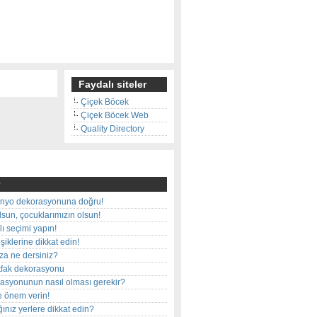
Faydalı siteler
Çiçek Böcek
Çiçek Böcek Web
Quality Directory
nyo dekorasyonuna doğru!
olsun, çocuklarımızın olsun!
ı seçimi yapın!
iklerine dikkat edin!
rza ne dersiniz?
utfak dekorasyonu
rasyonunun nasıl olması gerekir?
e önem verin!
ınız yerlere dikkat edin?