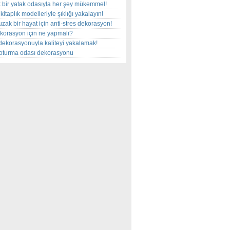
 bir yatak odasıyla her şey mükemmel!
kitaplık modelleriyle şıklığı yakalayın!
uzak bir hayat için anti-stres dekorasyon!
korasyon için ne yapmalı?
dekorasyonuyla kaliteyi yakalamak!
r oturma odası dekorasyonu