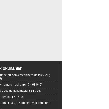
k okunanlar
tv üniteleri hem estetik hem de işlevsel
(
5)
 hamuru nasıl yapılır?
( 68.049)
yü döşemelik kumaşlar
( 51.335)
s boyama
( 48.503)
 odasında 2014 dekorasyon trendleri
(
)