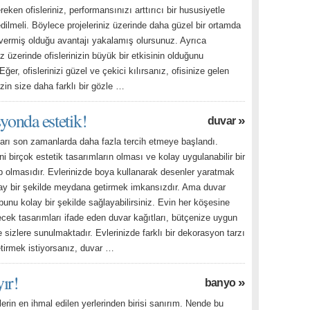
eken ofisleriniz, performansınızı arttırıcı bir hususiyetle
ilmeli. Böylece projeleriniz üzerinde daha güzel bir ortamda
vermiş olduğu avantajı yakalamış olursunuz. Ayrıca
iz üzerinde ofislerinizin büyük bir etkisinin olduğunu
ğer, ofislerinizi güzel ve çekici kılırsanız, ofisinize gelen
izin size daha farklı bir gözle …
yonda estetik!
»
duvar
ları son zamanlarda daha fazla tercih etmeye başlandı.
 birçok estetik tasarımların olması ve kolay uygulanabilir bir
p olmasıdır. Evlerinizde boya kullanarak desenler yaratmak
ay bir şekilde meydana getirmek imkansızdır. Ama duvar
 bunu kolay bir şekilde sağlayabilirsiniz. Evin her köşesine
cek tasarımları ifade eden duvar kağıtları, bütçenize uygun
 sizlere sunulmaktadır. Evlerinizde farklı bir dekorasyon tarzı
irmek istiyorsanız, duvar …
ır!
»
banyo
erin en ihmal edilen yerlerinden birisi sanırım. Nende bu