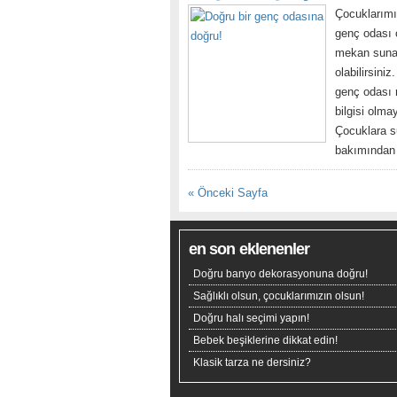
Çocuklarımı
genç odası o
mekan sunay
olabilirsini
genç odası 
bilgisi olm
Çocuklara s
bakımından 
« Önceki Sayfa
en son eklenenler
Doğru banyo dekorasyonuna doğru!
Sağlıklı olsun, çocuklarımızın olsun!
Doğru halı seçimi yapın!
Bebek beşiklerine dikkat edin!
Klasik tarza ne dersiniz?