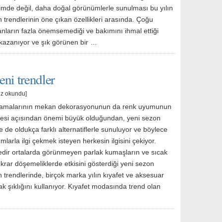
çimde değil, daha doğal görünümlerle sunulması bu yılın
trendlerinin öne çıkan özellikleri arasında. Çoğu
nların fazla önemsemediği ve bakımını ihmal ettiği
 kazanıyor ve şık görünen bir …
ni trendler
ez okundu]
lamalarının mekan dekorasyonunun da renk uyumunun
esi açısından önemi büyük olduğundan, yeni sezon
e de oldukça farklı alternatiflerle sunuluyor ve böylece
ımlarla ilgi çekmek isteyen herkesin ilgisini çekiyor.
edir ortalarda görünmeyen parlak kumaşların ve sıcak
ekrar döşemeliklerde etkisini gösterdiği yeni sezon
 trendlerinde, birçok marka yılın kıyafet ve aksesuar
ak şıklığını kullanıyor. Kıyafet modasında trend olan