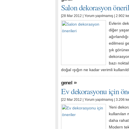
Salon dekorasyon öneril
[28 Mar 2012 |
Yorum yapılmamış
| 2.902 k
Evlerin de
diğer yaşam
ağırlandığ
edilmesi ge
şık görüne
dekorasyon
bazı nokta
doğal ışığın ne kadar verimli kullanıld
»
genel
Ev dekorasyonu için öne
[22 Mar 2012 |
Yorum yapılmamış
| 3.206 k
Yeni dekora
kullanılan
daha rahat
Modern tek