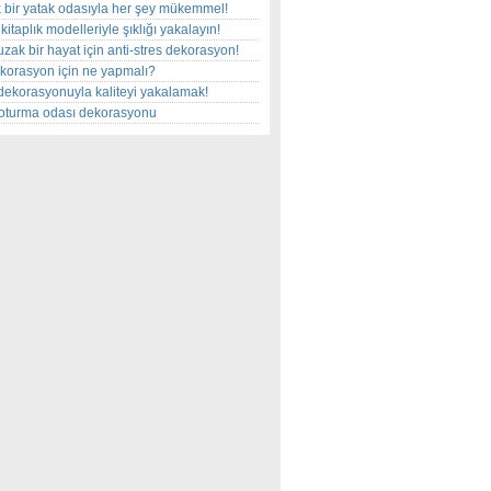
 bir yatak odasıyla her şey mükemmel!
kitaplık modelleriyle şıklığı yakalayın!
uzak bir hayat için anti-stres dekorasyon!
korasyon için ne yapmalı?
dekorasyonuyla kaliteyi yakalamak!
r oturma odası dekorasyonu