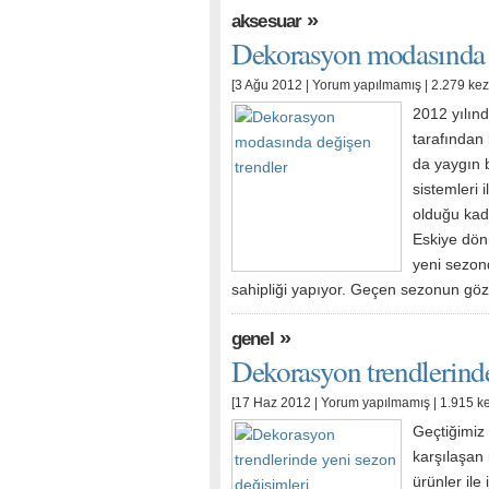
»
aksesuar
Dekorasyon modasında d
[3 Ağu 2012 |
Yorum yapılmamış
| 2.279 ke
2012 yılın
tarafından
da yaygın b
sistemleri 
olduğu kada
Eskiye dön
yeni sezond
sahipliği yapıyor. Geçen sezonun göz
»
genel
Dekorasyon trendlerinde
[17 Haz 2012 |
Yorum yapılmamış
| 1.915 k
Geçtiğimiz 
karşılaşan
ürünler ile