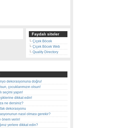
Faydalı siteler
Çiçek Böcek
Çiçek Böcek Web
Quality Directory
nyo dekorasyonuna doğru!
olsun, çocuklarımızın olsun!
ı seçimi yapın!
iklerine dikkat edin!
rza ne dersiniz?
utfak dekorasyonu
rasyonunun nasıl olması gerekir?
e önem verin!
ınız yerlere dikkat edin?