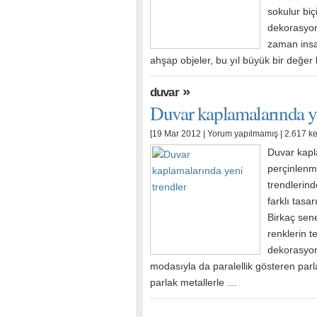
sokulur bi
dekorasyon 
zaman insa
ahşap objeler, bu yıl büyük bir değer
»
duvar
Duvar kaplamalarında ye
[19 Mar 2012 |
Yorum yapılmamış
| 2.617 k
Duvar kap
perçinlenm
trendlerind
farklı tasar
Birkaç sen
renklerin t
dekorasyon
modasıyla da paralellik gösteren parl
parlak metallerle …