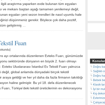
le ilgili araştırma yaparken evde bulunan tüm eşyaları
ı ve mekanı baştan aşağı tamamen yenilemeyi değil,
lunan eşyaları yeni sezon trendleri ile nasıl uyumlu hale
eğinizi düşünmeniz gerekir. Böylece çok daha pozitif,
züm geliştirmiş …
kstil Fuarı
 okundu]
yıs ayı ortalarında düzenlenen Evteks Fuarı, günümüzde
Konular
yonu sektöründe dünyanın en büyük 2. fuarı olmayı
. Evteks Uluslararası İstanbul Ev Tekstil Fuarı yalnızca
Doğru ba
Sağlıklı 
 değil, global anlamda dünyadaki birçok tekstil
Doğru hal
bir araya geldiği ve her yıl daha da fazla firmanın takıldığı
Bebek beş
asyon haline gelmiştir. Bu yıl 18. defa düzenlenecek
Klasik ta
 Fuarı, Türkiye’deki tekstil üreticilerinin ev dekorasyonu
İyi bir m
Kış deko
Evleriniz
Çalışacağ