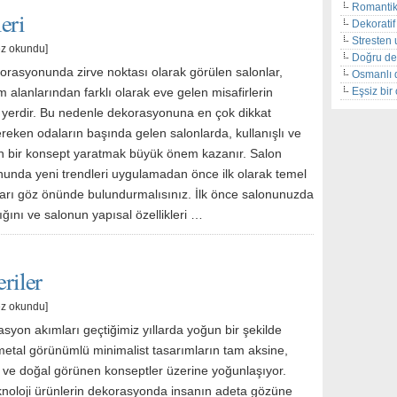
Romantik
eri
Dekoratif 
Stresten 
ez okundu]
Doğru de
korasyonunda zirve noktası olarak görülen salonlar,
Osmanlı 
Eşsiz bi
 alanlarından farklı olarak eve gelen misafirlerin
ı yerdir. Bu nedenle dekorasyonuna en çok dikkat
reken odaların başında gelen salonlarda, kullanışlı ve
n bir konsept yaratmak büyük önem kazanır. Salon
unda yeni trendleri uygulamadan önce ilk olarak temel
ları göz önünde bulundurmalısınız. İlk önce salonunuzda
ığını ve salonun yapısal özellikleri …
riler
ez okundu]
syon akımları geçtiğimiz yıllarda yoğun bir şekilde
 metal görünümlü minimalist tasarımların tam aksine,
 ve doğal görünen konseptler üzerine yoğunlaşıyor.
noloji ürünlerin dekorasyonda insanın adeta gözüne