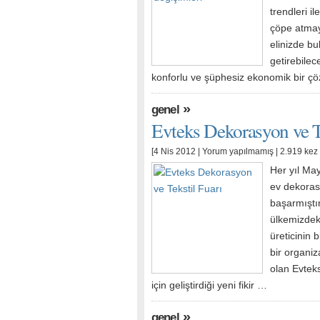
trendleri i
çöpe atmay
elinizde bu
getirebilec
konforlu ve şüphesiz ekonomik bir çö
»
genel
Evteks Dekorasyon ve Te
[4 Nis 2012 |
Yorum yapılmamış
| 2.919 kez
Her yıl Ma
ev dekoras
başarmıştır
ülkemizdeki
üreticinin 
bir organiz
olan Evteks
için geliştirdiği yeni fikir …
»
genel