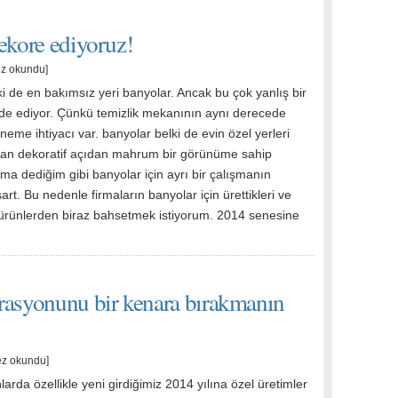
ekore ediyoruz!
ez okundu]
ki de en bakımsız yeri banyolar. Ancak bu çok yanlış bir
de ediyor. Çünkü temizlik mekanının aynı derecede
eme ihtiyacı var. banyolar belki de evin özel yerleri
dan dekoratif açıdan mahrum bir görünüme sahip
Ama dediğim gibi banyolar için ayrı bir çalışmanın
art. Bu nedenle firmaların banyolar için ürettikleri ve
 ürünlerden biraz bahsetmek istiyorum. 2014 senesine
rasyonunu bir kenara bırakmanın
ez okundu]
rda özellikle yeni girdiğimiz 2014 yılına özel üretimler