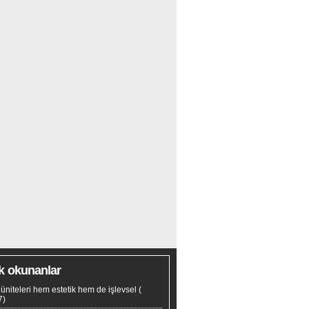
k okunanlar
tv üniteleri hem estetik hem de işlevsel
(
7)