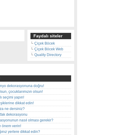
Faydalı siteler
Çiçek Böcek
Çiçek Böcek Web
Quality Directory
nyo dekorasyonuna doğru!
olsun, çocuklarımızın olsun!
ı seçimi yapın!
iklerine dikkat edin!
rza ne dersiniz?
utfak dekorasyonu
rasyonunun nasıl olması gerekir?
e önem verin!
ınız yerlere dikkat edin?