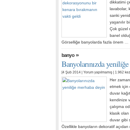
dikkatimi ç
lavabolar, 
sanki yeni
yaşanılır b
Çok güzel 
banel oldu
Görselliğe banyolarda fazla önem …
»
banyo
Banyolarınızda yeniliğ
[4 Şub 2014 |
Yorum yapılmamış
| 1.962 ke
Her zaman 
etmek için
duvar kağıt
kendinize v
çalışma oda
klasik olan
duvar gibi
Özellikle banyoların dekoratif açıdan