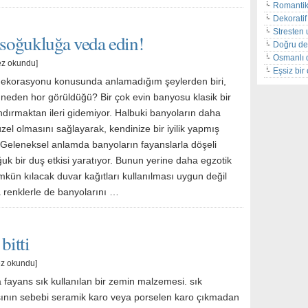
Romantik
Dekoratif 
Stresten 
soğukluğa veda edin!
Doğru de
Osmanlı 
ez okundu]
Eşsiz bi
ekorasyonu konusunda anlamadığım şeylerden biri,
 neden hor görüldüğü? Bir çok evin banyosu klasik bir
dırmaktan ileri gidemiyor. Halbuki banyoların daha
zel olmasını sağlayarak, kendinize bir iyilik yapmış
 Geleneksel anlamda banyoların fayanslarla döşeli
uk bir duş etkisi yaratıyor. Bunun yerine daha egzotik
kün kılacak duvar kağıtları kullanılması uygun değil
 renklerle de banyolarını …
bitti
ez okundu]
 fayans sık kullanılan bir zemin malzemesi. sık
sının sebebi seramik karo veya porselen karo çıkmadan