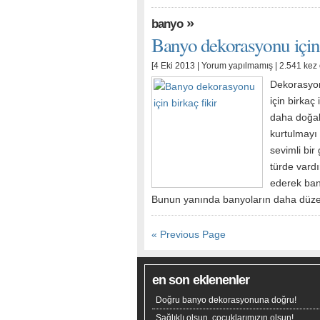
»
banyo
Banyo dekorasyonu için 
[4 Eki 2013 |
Yorum yapılmamış
| 2.541 kez
Dekorasyon
için birkaç
daha doğal
kurtulmayı
sevimli bir
türde vardı
ederek ban
Bunun yanında banyoların daha düzen
« Previous Page
en son eklenenler
Doğru banyo dekorasyonuna doğru!
Sağlıklı olsun, çocuklarımızın olsun!