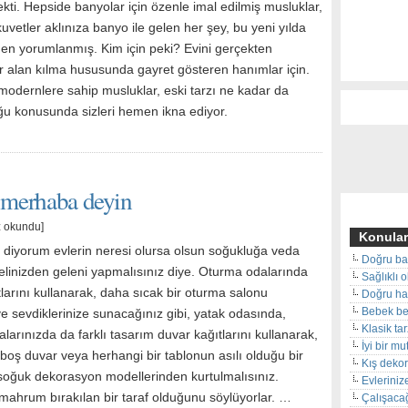
ekti. Hepside banyolar için özenle imal edilmiş musluklar,
kuvetler aklınıza banyo ile gelen her şey, bu yeni yılda
den yorumlanmış. Kim için peki? Evini gerçekten
ir alan kılma hususunda gayret gösteren hanımlar için.
modernlere sahip musluklar, eski tarzı ne kadar da
ğu konusunda sizleri hemen ikna ediyor.
e merhaba deyin
z okundu]
Konular
diyorum evlerin neresi olursa olsun soğukluğa veda
Doğru ba
 elinizden geleni yapmalısınız diye. Oturma odalarında
Sağlıklı 
larını kullanarak, daha sıcak bir oturma salonu
Doğru hal
Bebek beş
e sevdiklerinize sunacağınız gibi, yatak odasında,
Klasik ta
larınızda da farklı tasarım duvar kağıtlarını kullanarak,
İyi bir m
 boş duvar veya herhangi bir tablonun asılı olduğu bir
Kış deko
 soğuk dekorasyon modellerinden kurtulmalısınız.
Evleriniz
 mahrum bırakılan bir taraf olduğunu söylüyorlar. …
Çalışacağ