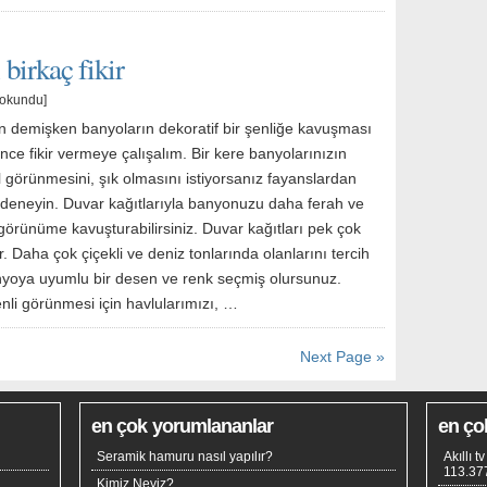
birkaç fikir
 okundu]
 demişken banyoların dekoratif bir şenliğe kavuşması
 ince fikir vermeye çalışalım. Bir kere banyolarınızın
 görünmesini, şık olmasını istiyorsanız fayanslardan
 deneyin. Duvar kağıtlarıyla banyonuzu daha ferah ve
 görünüme kavuşturabilirsiniz. Duvar kağıtları pek çok
r. Daha çok çiçekli ve deniz tonlarında olanlarını tercih
yoya uyumlu bir desen ve renk seçmiş olursunuz.
li görünmesi için havlularımızı, …
Next Page »
en çok yorumlananlar
en ço
Seramik hamuru nasıl yapılır?
Akıllı 
113.37
Kimiz Neyiz?