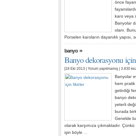
önce fayan
fayanslard
karo veya 
Banyolar d
olanı. Bun
Porselen karoların dayanıklı yapısı, 
»
banyo
Banyo dekorasyonu için 
[18 Eki 2013 |
Yorum yapılmamış
| 3.830 ke
Banyolar ev
hem pratik
getirdiği f
banyo deko
yeterli değ
burada birk
Genelde ba
olarak karşımıza çıkmaktadır. Çünkü 
işin böyle …