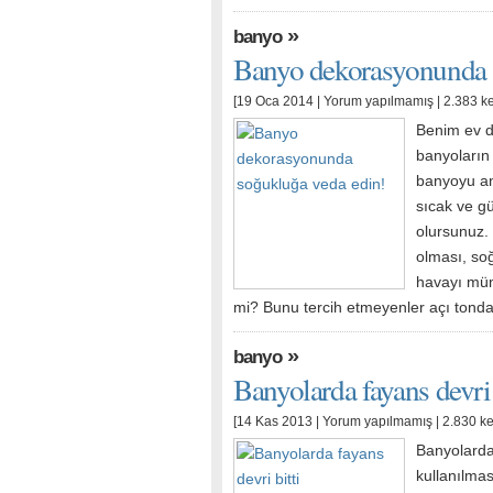
»
banyo
Banyo dekorasyonunda 
[19 Oca 2014 |
Yorum yapılmamış
| 2.383 k
Benim ev d
banyoların
banyoyu an
sıcak ve gü
olursunuz.
olması, soğ
havayı müm
mi? Bunu tercih etmeyenler açı tonda
»
banyo
Banyolarda fayans devri 
[14 Kas 2013 |
Yorum yapılmamış
| 2.830 k
Banyolarda
kullanılma