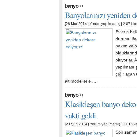
»
banyo
Banyolarınızı yeniden d
[28 Mar 2014 |
Yorum yapılmamış
| 2.071 k
Evlerin bel
durumu ifa
bakım ve ön
oldukların
oluyorlar. 
yapılması ş
çığır açan
ait modellerle …
»
banyo
Klasikleşen banyo deko
vakti geldi
[23 Şub 2014 |
Yorum yapılmamış
| 2.015 k
Son zamanla