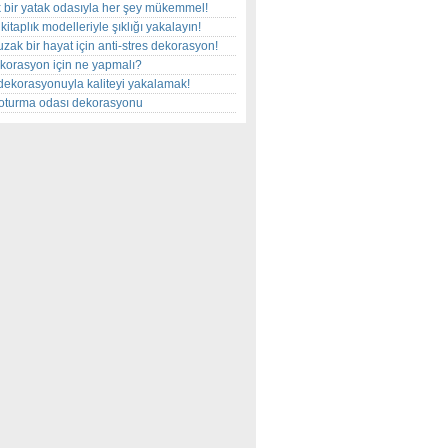
 bir yatak odasıyla her şey mükemmel!
kitaplık modelleriyle şıklığı yakalayın!
uzak bir hayat için anti-stres dekorasyon!
korasyon için ne yapmalı?
dekorasyonuyla kaliteyi yakalamak!
r oturma odası dekorasyonu