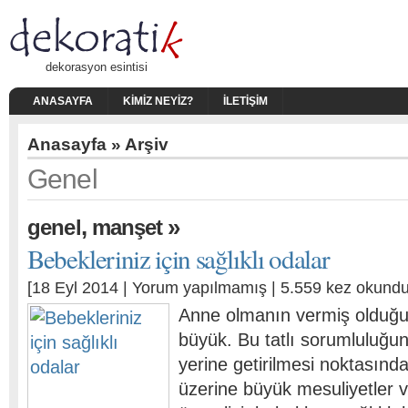
dekorasyon esintisi
ANASAYFA
KIMIZ NEYIZ?
İLETIŞIM
Anasayfa
» Arşiv
Genel
,
»
genel
manşet
Bebekleriniz için sağlıklı odalar
[18 Eyl 2014 |
Yorum yapılmamış
| 5.559 kez okundu
Anne olmanın vermiş olduğu
büyük. Bu tatlı sorumluluğun
yerine getirilmesi noktasınd
üzerine büyük mesuliyetler 