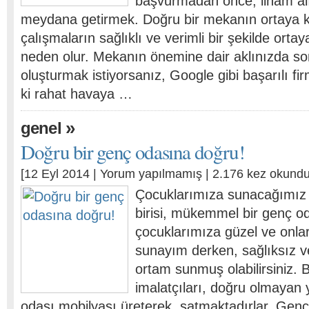
başvurmadan önce, ilham al
meydana getirmek. Doğru bir mekanın ortaya 
çalışmaların sağlıklı ve verimli bir şekilde or
neden olur. Mekanın önemine dair aklınızda so
oluşturmak istiyorsanız, Google gibi başarılı fir
ki rahat havaya …
»
genel
Doğru bir genç odasına doğru!
[12 Eyl 2014 |
Yorum yapılmamış
| 2.176 kez okundu
Çocuklarımıza sunacağımız e
birisi, mükemmel bir genç od
çocuklarımıza güzel ve onla
sunayım derken, sağlıksız ve
ortam sunmuş olabilirsiniz.
imalatçıları, doğru olmayan
odası mobilyası üreterek, satmaktadırlar. Genç