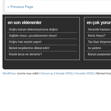
« Previous Page
en son eklenenler
en çok yoru
Doğru banyo dekorasyonuna doğru!
Seramik hamuru n
Sağlıklı olsun, çocuklarımızın olsun!
Kimiz Neyiz?
Doğru halı seçimi yapın!
Tay tüyü döşeme
Bebek beşiklerine dikkat edin!
Isı yalıtımı
Klasik tarza ne dersiniz?
Banyo paspaslar
WordPress
üzerine inşa edildi |
Oturum aç
|
Konular (RSS)
|
Yorumlar (RSS)
| Michael Hut