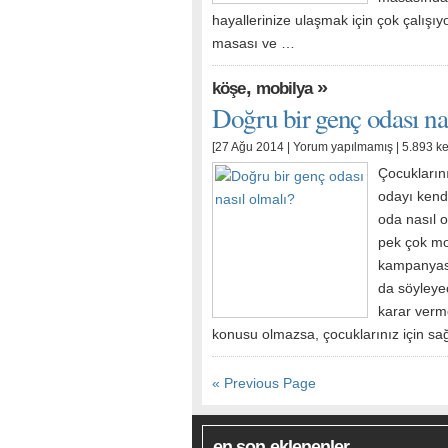
hayallerinize ulaşmak için çok çalışı
masası ve …
,
»
köşe
mobilya
Doğru bir genç odası na
[27 Ağu 2014 |
Yorum yapılmamış
| 5.893 k
Çocukların
odayı kend
oda nasıl 
pek çok mo
kampanyasıy
da söyleye
karar verm
konusu olmazsa, çocuklarınız için sağ
« Previous Page
en son eklenenler