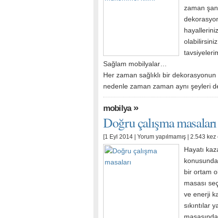
zaman şansı
dekorasyon 
hayallerini
olabilirsin
tavsiyeleri
Sağlam mobilyalar…
Her zaman sağlıklı bir dekorasyonun
nedenle zaman zaman aynı şeyleri d
»
mobilya
Doğru çalışma masaları
[1 Eyl 2014 |
Yorum yapılmamış
| 2.543 kez
Hayatı kaz
konusunda 
bir ortam 
masası seç
ve enerji 
sıkıntılar 
masasında 