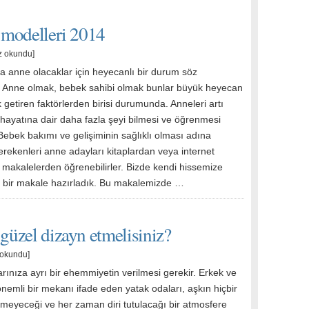
i modelleri 2014
z okundu]
a anne olacaklar için heyecanlı bir durum söz
 Anne olmak, bebek sahibi olmak bunlar büyük heyecan
 getiren faktörlerden birisi durumunda. Anneleri artı
 hayatına dair daha fazla şeyi bilmesi ve öğrenmesi
Bebek bakımı ve gelişiminin sağlıklı olması adına
erekenleri anne adayları kitaplardan veya internet
 makalelerden öğrenebilirler. Bizde kendi hissemize
 bir makale hazırladık. Bu makalemizde …
 güzel dizayn etmelisiniz?
 okundu]
rınıza ayrı bir ehemmiyetin verilmesi gerekir. Erkek ve
önemli bir mekanı ifade eden yatak odaları, aşkın hiçbir
eyeceği ve her zaman diri tutulacağı bir atmosfere