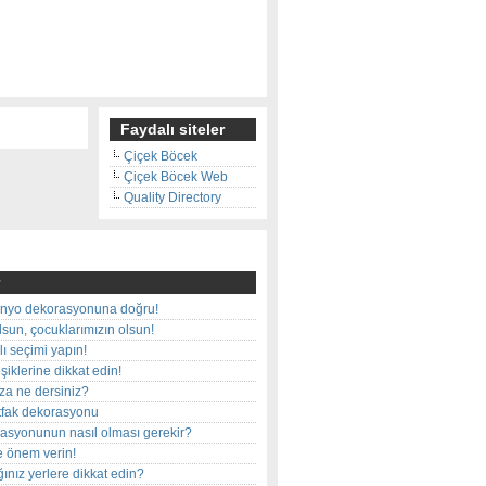
Faydalı siteler
Çiçek Böcek
Çiçek Böcek Web
Quality Directory
nyo dekorasyonuna doğru!
olsun, çocuklarımızın olsun!
ı seçimi yapın!
iklerine dikkat edin!
rza ne dersiniz?
utfak dekorasyonu
rasyonunun nasıl olması gerekir?
e önem verin!
ınız yerlere dikkat edin?