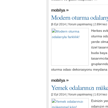
»
mobilya
Modern oturma odalarıyl
[6 Eyl 2014 |
Yorum yapılmamış
| 2.894 kez
Herkes evle
oturma oda
yerde olmay
özel tasar
buda baya 
tasarımcıla
gruplarında
oturma odası dekorasyonu meydan
»
mobilya
Yemek odalarınızı mük
[2 Eyl 2014 |
Yorum yapılmamış
| 1.614 kez
Evinizin ye
odanızın m