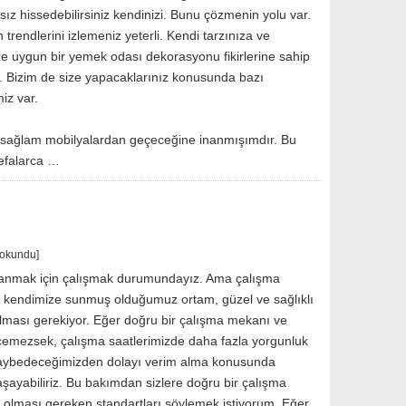
z hissedebilirsiniz kendinizi. Bunu çözmenin yolu var.
trendlerini izlemeniz yeterli. Kendi tarzınıza ve
ze uygun bir yemek odası dekorasyonu fikirlerine sahip
iz. Bizim de size yapacaklarınız konusunda bazı
miz var.
 sağlam mobilyalardan geçeceğine inanmışımdır. Bu
efalarca …
 okundu]
anmak için çalışmak durumundayız. Ama çalışma
kendimize sunmuş olduğumuz ortam, güzel ve sağlıklı
olması gerekiyor. Eğer doğru bir çalışma mekanı ve
emezsek, çalışma saatlerimizde daha fazla yorgunluk
kaybedeceğimizden dolayı verim alma konusunda
yaşayabiliriz. Bu bakımdan sizlere doğru bir çalışma
olması gereken standartları söylemek istiyorum. Eğer