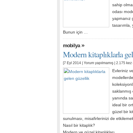
sahip olma
odası model
yapmanız g
tasarımla, 
Bunun için …
»
mobilya
Modern kitaplıklarla ge
[7 Eyl 2014 |
Yorum yapılmamış
| 2.175 kez
Evleriniz ve
modellerden
koleksiyon
saklanmış o
yanında sağ
ideal bir o
güzel bir 
sunulması, misafirlerinizi de etkilem
Nasıl bir kitaplık?
Modern ve güzel kitaplıkları …