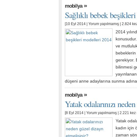
»
mobilya
Sağlıklı bebek beşikler
[10 Eyl 2014 |
Yorum yapılmamış
| 2.824 ke
2014 yılınd
konusudur.
ve mutluluk
bebeklerin
gerekiyor. 
bilinmesi g
yayınlanan
düşeni anne adaylarına sunma adına
»
mobilya
Yatak odalarınızı neden
[8 Eyl 2014 |
Yorum yapılmamış
| 2.221 kez
Yatak odala
kadın için 
zaman sönm