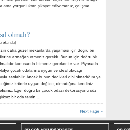
yor ama yorgunluktan şikayet ediyorsanız, çalışma
sıl olmalı?
ez okundu]
ızın daha güzel mekanlarda yaşaması için doğru bir
ilerine armağan etmeniz gerekir. Bunun için doğru bir
olmalıdır konusunda bilmeniz gerekenler var. Piyasada
bilya çocuk odalarına uygun ve ideal olacağı
la satılabilir. Ancak bunun dedikleri gibi olmadığını ya
ceğimiz kriterle uygun değilse, olmadığına kendiniz
elisiniz. Eğer doğru bir çocuk odası dekorasyonu söz
lıksız bir oda temin …
Next Page »
en çok yorumlananlar
en ço