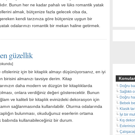
lıdır. Bunun her ne kadar pahalı ve lüks romantik yatak
lerini almak, bütçenize fazla gelecek olsa da,
ereken kendi tarzınıza göre bütçenize uygun bir
yatak odalarınızı romantik bir mekan haline getirmek.
len güzellik
 okundu]
 ofisleriniz için bir kitaplık almayı düşünüyorsanız, en iyi
Konular
 birisini almanızı tavsiye derim. Kitap
larınızın daha modern ve düzgün bir kitaplıklarda
Doğru ba
Sağlıklı 
lması, onlara verdiğiniz değeri gösterecektir. Bunun
Doğru hal
lam ve kaliteli bir kitaplık evinizdeki dekorasyon için
Bebek beş
rtamın sağlanmasında kullanılabilir. Oturma odalarında
Klasik ta
kitaplığın bulunması, okuduğunuz eserlerin ortama
İyi bir m
ek babında kullanabileceğiniz bir durum.
Kış deko
Evleriniz
Çalışacağ