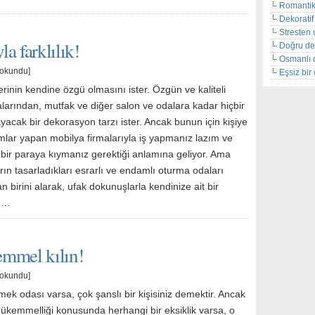
Romantik
Dekoratif 
Stresten 
a farklılık!
Doğru de
Osmanlı 
 okundu]
Eşsiz bi
rinin kendine özgü olmasını ister. Özgün ve kaliteli
larından, mutfak ve diğer salon ve odalara kadar hiçbir
acak bir dekorasyon tarzı ister. Ancak bunun için kişiye
ımlar yapan mobilya firmalarıyla iş yapmanız lazım ve
bir paraya kıymanız gerektiği anlamına geliyor. Ama
rın tasarladıkları esrarlı ve endamlı oturma odaları
n birini alarak, ufak dokunuşlarla kendinize ait bir
a …
emmel kılın!
 okundu]
mek odası varsa, çok şanslı bir kişisiniz demektir. Ancak
ükemmelliği konusunda herhangi bir eksiklik varsa, o