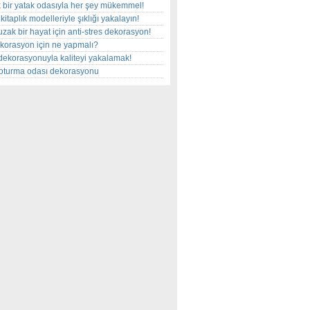
 bir yatak odasıyla her şey mükemmel!
kitaplık modelleriyle şıklığı yakalayın!
uzak bir hayat için anti-stres dekorasyon!
korasyon için ne yapmalı?
dekorasyonuyla kaliteyi yakalamak!
r oturma odası dekorasyonu